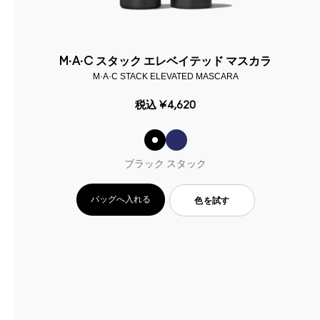
M·A·C スタック エレベイテッド マスカラ
M·A·C STACK ELEVATED MASCARA
税込
¥4,620
ブラック スタック
バッグへ入れる
色を試す