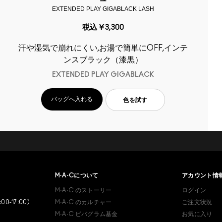
EXTENDED PLAY GIGABLACK LASH
税込
¥3,300
汗や湿気で崩れにくい,お湯で簡単にOFF,インテ
ンスブラック（漆黒）
EXTENDED PLAY GIGABLACK
バッグへ入れる
色を試す
あなたはM･A･Cラバー ロイ
ヤリティ プログラム会員で
M·A·C
について
アカウント情
すか？
M·A·C
のストーリー
ログイン
登録後の初回購入時に10%OFF
:00-17:00)
M·A·C
のカルチャー
ご注文状況
M·A·C
ビバグラム基金
お気に入り