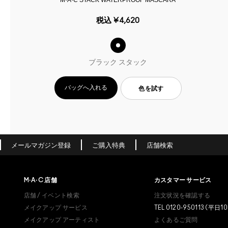
税込
¥4,620
ブラック スタック
バッグへ入れる
色を試す
メールマガジン登録
ご購入特典
店舗検索
M·A·C
店舗
カスタマー サービス
店舗 / イベント検索
注文状況を確認する
メイクアップ サービス
TEL 0120-950113 (平日10
メイクアップ アーティスト
よくあるご質問