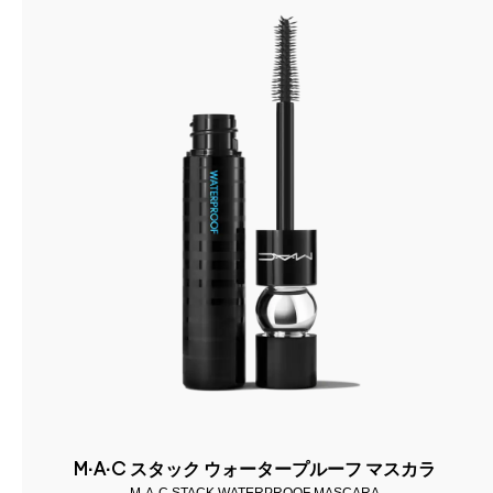
M·A·C スタック ウォータープルーフ マスカラ
M·A·C STACK WATERPROOF MASCARA