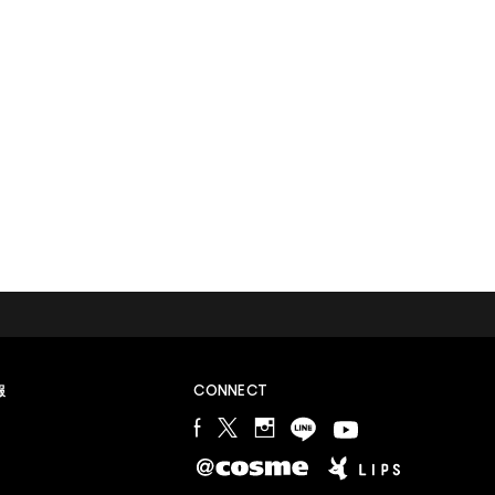
M∙A∙Cラバー ロイヤリティ プログラム
報
CONNECT
会員登録やプログラム詳細についてはこちらから