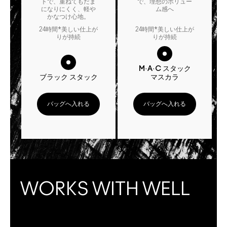
トで、重ねてもだま
で、理想のボリュー
になりにくく、軽や
ム感へ
かなつけ心地。
24時間*美しい仕上が
24時間*美しい仕上が
りが持続
りが持続
M·A·C スタック
ブラック スタック
マスカラ
バッグへ入れる
バッグへ入れる
WORKS WITH WELL