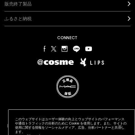
販売終了製品
ふるさと納税
CONNECT
プライバシー ポリシー
利用規約
特定商取引に基づく表記
オンラインショッピングご利用規約
M·A·C
製品の偽造品について
このウェブサイトはユーザー体験の向上とウェブサイトのパフォーマンス
カウンタープライバシーポリシー
や通信トラフィックの分析のために Cookie を使用します。また、サイトの
STYLE="COLOR: #9EAFFF;CURSOR: POINTER;">クッキーを管理
使用に関する情報をソーシャルメディア、広告、分析パートナーと共有し
する
ます。
© MAKE-UP ART COSMETICS. ALL WORLDWIDE RIGHTS