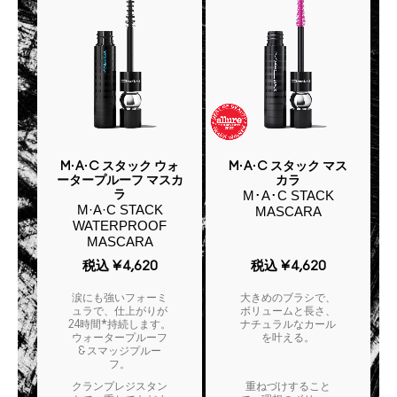
M·A·C スタック ウォ
M·A·C スタック マス
ータープルーフ マスカ
カラ
M･A･C STACK
ラ
M·A·C STACK
MASCARA
WATERPROOF
MASCARA
税込
¥4,620
税込
¥4,620
涙にも強いフォーミ
大きめのブラシで、
ュラで、仕上がりが
ボリュームと長さ、
24時間*持続します。
ナチュラルなカール
ウォータープルーフ
を叶える。
& スマッジプルー
フ。
クランプレジスタン
重ねづけすること