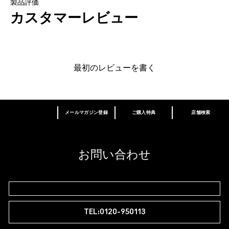
製品評価
カスタマーレビュー
最初のレビューを書く
メールマガジン登録
ご購入特典
店舗検索
あなたはM･A･Cラバー ロイヤリティ プログ
ラム会員ですか？
登録後の初回購入時に10%OFF
お問い合わせ
M∙A∙Cラバー ロイヤリティ プログラム
TEL:0120-950113