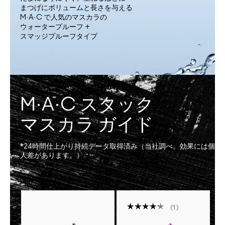
まつげにボリュームと長さを与える
M·A·C で人気のマスカラの
ウォータープルーフ +
スマッジプルーフタイプ
M·A·C スタック
マスカラ ガイド
*24時間仕上がり持続データ取得済み（当社調べ。効果には個
人差があります。）
1