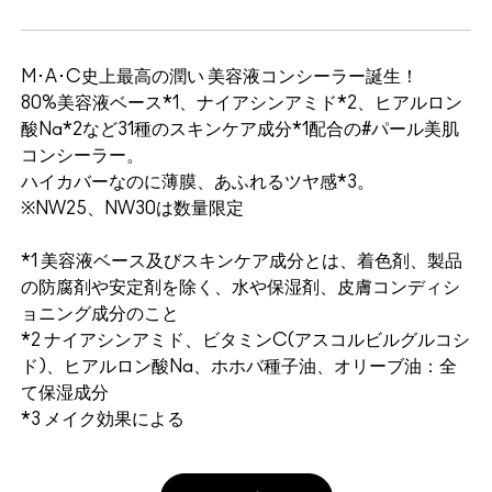
M･A･C史上最高の潤い 美容液コンシーラー誕生！
80%美容液ベース*1、ナイアシンアミド*2、ヒアルロン
酸Na*2など31種のスキンケア成分*1配合の#パール美肌
コンシーラー。
ハイカバーなのに薄膜、あふれるツヤ感*3。
※NW25、NW30は数量限定
*1 美容液ベース及びスキンケア成分とは、着色剤、製品
の防腐剤や安定剤を除く、水や保湿剤、皮膚コンディシ
ョニング成分のこと
*2 ナイアシンアミド、ビタミンC(アスコルビルグルコシ
ド)、ヒアルロン酸Na、ホホバ種子油、オリーブ油：全
て保湿成分
*3 メイク効果による