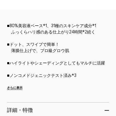
■80%美容液ベース*1、31種のスキンケア成分*1
ふっくらハリ感のある仕上がり24時間*2続く
■ドット、スワイプで簡単！
薄膜仕上げで、プロ級グロウ肌
■ハイライトやシェーディングとしてもマルチに活躍
■ノンコメドジェニックテスト済み*3
■動物由来成分不使用、クリーンフォーミュラ*
4
さらに表示
*1 美容液ベース及びスキンケア成分とは、着色剤、製
品の防腐剤や安定剤を除...
詳細・特徴