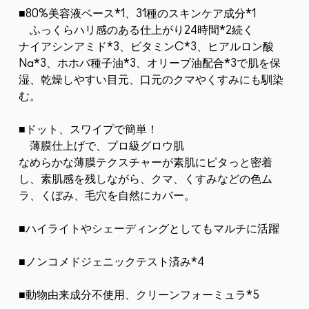
■80%美容液ベース*1、31種のスキンケア成分*1
ふっくらハリ感のある仕上がり24時間*2続く
ナイアシンアミド*3、ビタミンC*3、ヒアルロン酸
Na*3、ホホバ種子油*3、オリーブ油配合*3で肌を保
湿、乾燥しやすい目元、口元のクマやくすみにも馴染
む。
■ドット、スワイプで簡単！
薄膜仕上げで、プロ級グロウ肌
なめらかな薄膜テクスチャーが素肌にピタっと密着
し、素肌感を残しながら、クマ、くすみなどの色ム
ラ、くぼみ、毛穴を自然にカバー。
■ハイライトやシェーディングとしてもマルチに活躍
■ノンコメドジェニックテスト済み*4
■動物由来成分不使用、クリーンフォーミュラ*5