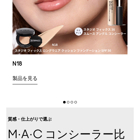
N18
NC1
製品を見る
製品
質感・仕上がりで選ぶ
M·A·C コンシーラー比