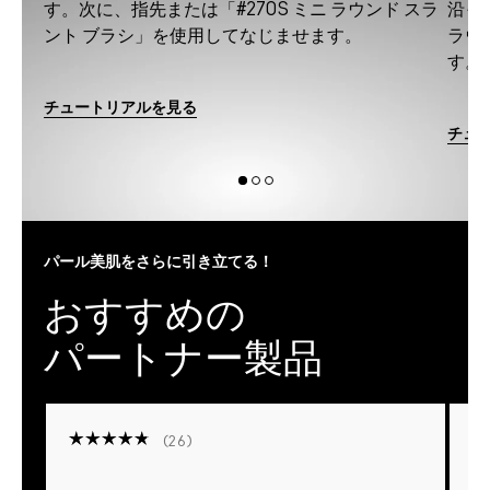
す。次に、指先または「#270S ミニ ラウンド スラ
沿っ
ント ブラシ」を使用してなじませます。
ラウ
す。
チュートリアルを見る
チュ
パール美肌をさらに引き立てる！
おすすめの
パートナー製品
26