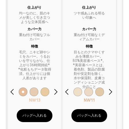
仕上がり
仕上がり
均一なのに、肌のキ
ツヤ感あふれる明る
メが美しく引き立つ
い印象へ
ような立体質感へ
カバー力
カバー力
重ね付け可能なフル
重ね付け可能なミデ
カバー
ィアムカバー
特徴
特徴
毛穴、ニキビ跡やシ
目もとのクマやくす
ミをカバー。うるお
みを薄膜カバー。
いを守りながら、仕
80%美容液ベース*。
上がり36時間持続*
*美容液ベースとは、
*化粧もちデータ取得
着色剤、製品の防腐
済。仕上がりには個
剤や安定剤を除く、
人差があります
水や保湿剤、皮膚コ
ンディショニング成
分のこと
NW13
NW11
バッグへ入れる
バッグへ入れる