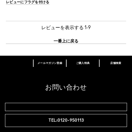
レビューにフラグを付ける
レビューを表示する
1-9
一番上に戻る
メールマガジン登録
ご購入特典
店舗検索
あなたはM･A･Cラバー ロイヤリティ プログ
ラム会員ですか？
登録後の初回購入時に10%OFF
お問い合わせ
M∙A∙Cラバー ロイヤリティ プログラム
TEL:0120-950113