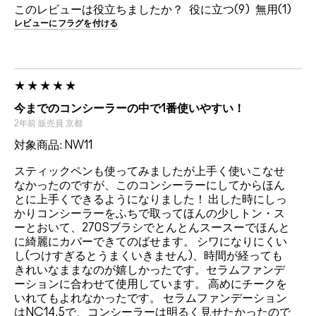
このレビューは役立ちましたか？
9
1
レビューにフラグを付ける
今までのコンシーラーの中で1番使いやすい！
2年前
販売員
京都
対象商品: NW11
スティックペンも使ってみましたが上手く使いこなせ
なかったのですが、このコンシーラーにしてからほん
とに上手くできるようになりました！ 出した時にしっ
かりコンシーラーをふちで取ってほんの少しトン・ス
ーとおいて、270Sブラシでとんとんスースーでほんと
に綺麗にカバーできてのばせます。 シワになりにくい
し(つけすぎるとうまくいきません)、時間が経っても
きれいなままなのが嬉しかったです。セラムファンデ
ーションに合わせて使用しています。 高めにチークを
いれてもよれなかったです。 セラムファンデーション
はNC14.5で、コンシーラーは明るく見せたかったので