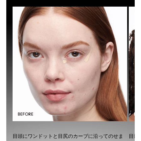
らに
使用し
は
使用し
目頭にワンドットと目尻のカーブに沿ってのせま
目頭