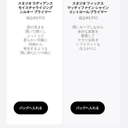
スタジオ ラディアンス
スタジオ フィックス
モイスチャライジング
マッティファイン シャイン
シルキー プライマー
コントロール プライマー
税込¥4,950
税込¥4,950
肌の渇きを
潤いキープしながら
潤いで満たし
余分な皮脂を
ふっくらと
吸着して
柔らかい印象に
テカリを防ぎ
内側から
ソフトマットな
発光するような
仕上がりに
潤に満ちたツヤ肌に