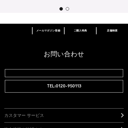
メールマガジン登録
ご購入特典
店舗検索
あなたはM･A･Cラバー ロイヤリティ プログ
ラム会員ですか？
登録後の初回購入時に10%OFF
お問い合わせ
M∙A∙Cラバー ロイヤリティ プログラム
TEL:0120-950113
カスタマー サービス