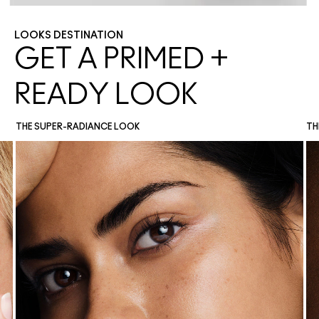
LOOKS DESTINATION
GET A PRIMED +
READY LOOK
THE SUPER-RADIANCE LOOK
TH