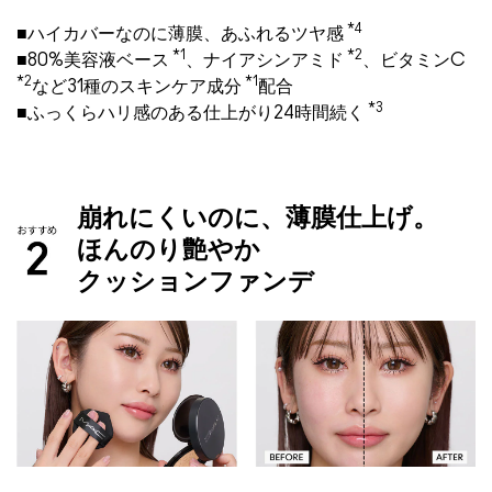
*4
■ハイカバーなのに薄膜、あふれるツヤ感
*1
*2
■80%美容液ベース
、ナイアシンアミド
、ビタミンC
*2
*1
など31種のスキンケア成分
配合
*3
■ふっくらハリ感のある仕上がり24時間続く
崩れにくいのに、薄膜仕上げ。
ほんのり艶やか
クッションファンデ