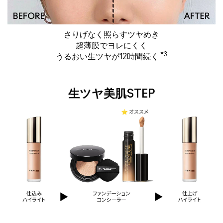
さりげなく照らすツヤめき
超薄膜でヨレにくく
*3
うるおい生ツヤが12時間続く
生ツヤ美肌STEP