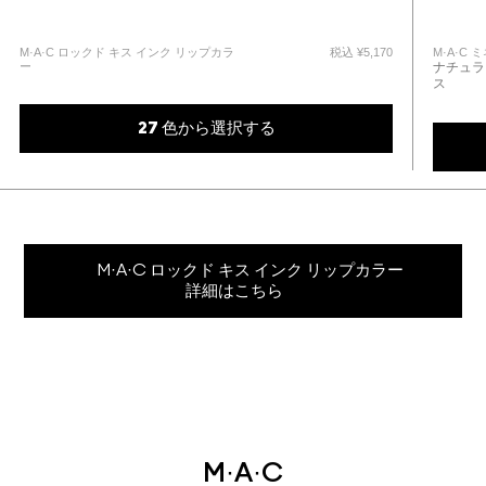
M·A·C ロックド キス インク リップカラ
税込
¥5,170
M·A·C
ー
ナチュラ
ス
27 色から選択する
M·A·C ロックド キス インク リップカラー
詳細はこちら
M·A·C