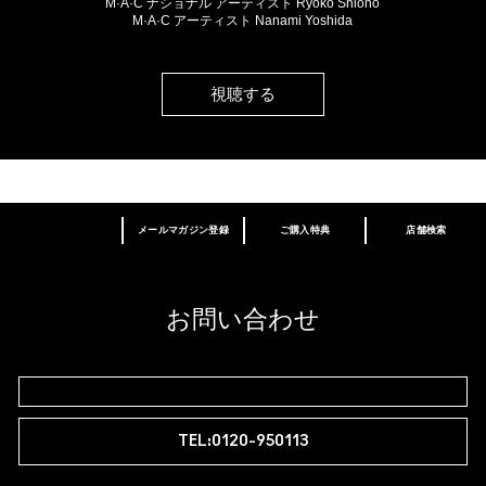
M·A·C ナショナル アーティスト Ryoko Shiono
M·A·C アーティスト Nanami Yoshida
視聴する
メールマガジン登録
ご購入特典
店舗検索
あなたはM･A･Cラバー ロイヤリティ プログ
ラム会員ですか？
登録後の初回購入時に10%OFF
お問い合わせ
M∙A∙Cラバー ロイヤリティ プログラム
TEL:0120-950113