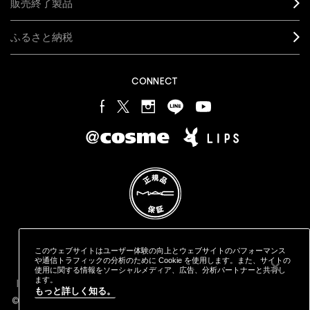
販売終了製品
ふるさと納税
CONNECT
このウェブサイトはユーザー体験の向上とウェブサイトのパフォーマンス
プライバシー ポリシー
利用規約
特定商取引に基づく表記
や通信トラフィックの分析のために Cookie を使用します。また、サイトの
オンラインショッピングご利用規約
M·A·C
製品の偽造品について
使用に関する情報をソーシャルメディア、広告、分析パートナーと共有し
カウンタープライバシーポリシー
ます。
STYLE="COLOR: #9EAFFF;CURSOR: POINTER;">クッキーを管理
もっと詳しく知る。
する
© MAKE-UP ART COSMETICS. ALL WORLDWIDE RIGHTS RESERVED