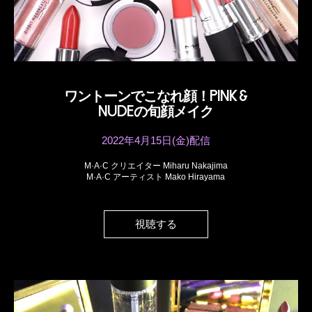
ワントーンでこなれ顔！PINK &
NUDEの旬顔メイク
2022年4月15日(金)配信
M·A·C クリエイター Miharu Nakajima
M·A·C アーティスト Mako Hirayama
視聴する