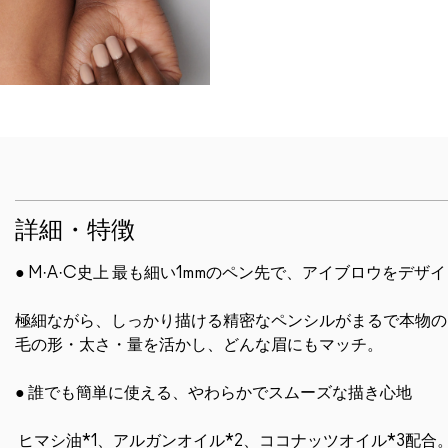
詳細・特徴
● M·A·C史上 最も細い1mmのペン先で、アイブロウをデザ
極細ながら、しっかり描ける精密なペンシルがまるで本物の
毛の形・太さ・量を活かし、どんな眉にもマッチ。
● 誰でも簡単に使える、やわらかでスムーズな描き心地
ヒマシ油*1、アルガンオイル*2、ココナッツオイル*3配