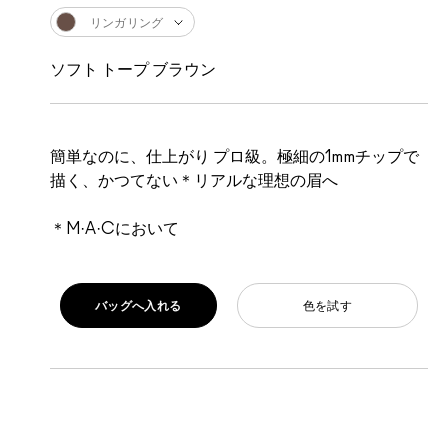
リンガリング
ソフト トープ ブラウン
簡単なのに、仕上がり プロ級。極細の1mmチップで
描く、かつてない＊リアルな理想の眉へ
＊M·A·Cにおいて
バッグへ入れる
色を試す