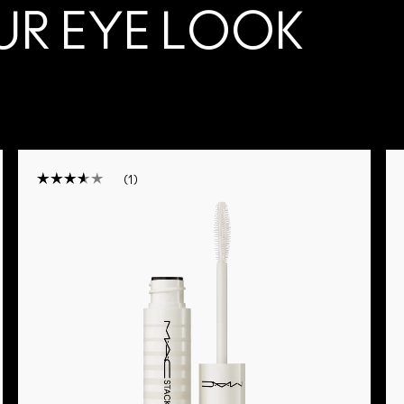
R EYE LOOK
1