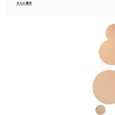
します。
さらに表示
さらに、QRコードをスキャンして新しい自
分を発見、新しい世界へコネク...