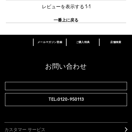
レビューを表示する
1-1
一番上に戻る
メールマガジン登録
ご購入特典
店舗検索
あなたはM･A･Cラバー ロイヤリティ プログ
ラム会員ですか？
登録後の初回購入時に10%OFF
お問い合わせ
M∙A∙Cラバー ロイヤリティ プログラム
TEL:0120-950113
カスタマー サービス