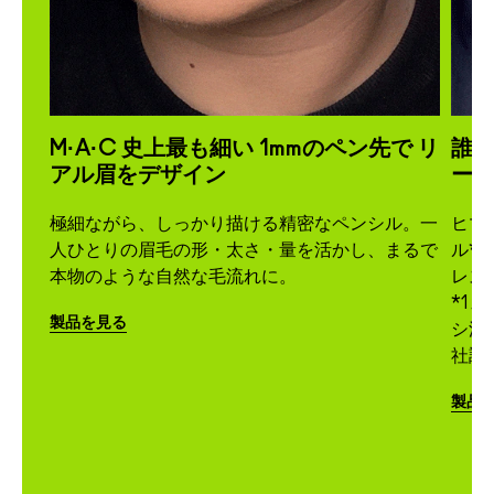
い眉
M·A·C 史上最も細い 1mmのペン先で リ
誰
アル眉をデザイン
ー
かりセ
極細ながら、しっかり描ける精密なペンシル。一
ヒマ
ルド。
人ひとりの眉毛の形・太さ・量を活かし、まるで
ル*
続させ
本物のような自然な毛流れに。
レス
*1 
製品を見る
差があ
シ油 
社調
製品