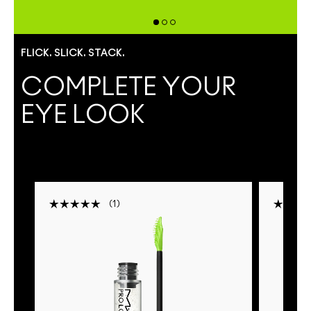
FLICK. SLICK. STACK.
COMPLETE YOUR
EYE LOOK
1
ER