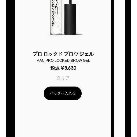
プロ ロックド ブロウ ジェル
M・
MAC PRO LOCKED BROW GEL
MAC
税込
¥3,630
クリア
バッグへ入れる