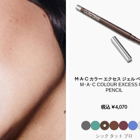
 リアル セラマイザー アイ
M·A·C カラー エクセス ジェル 
REAL SERUMIZERTM EYE
M･A･C COLOUR EXCESS 
PENCIL
税込
¥8,690
税込
¥4,070
バッグへ入れる
シック タット ブロ