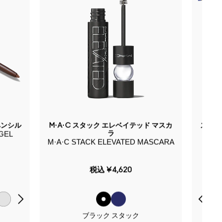
ペンシル
M·A·C スタック エレベイテッド マスカ
スタジ
GEL
ラ
M·A·C STACK ELEVATED MASCARA
LU
税込
¥4,620
ブラック スタック