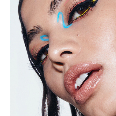
プロ ロックド ブロウ ジェル
ハイパー
MAC PRO LOCKED BROW GEL
HYPER 
税込
¥3,630
クリア
バッグへ入れる