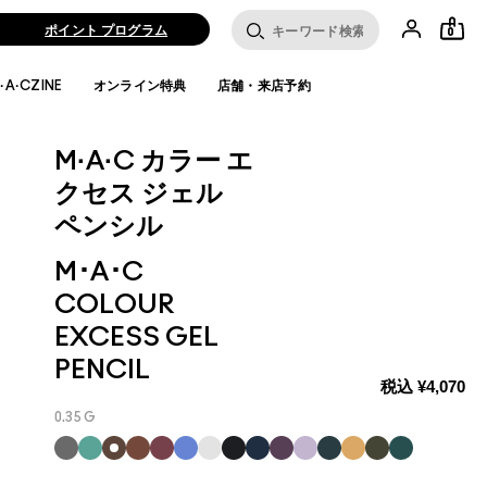
ポイント プログラム
0
·A·CZINE
オンライン特典
店舗・来店予約
M·A·C カラー エ
クセス ジェル
ペンシル
M･A･C
COLOUR
EXCESS GEL
PENCIL
税込
¥4,070
0.35 G