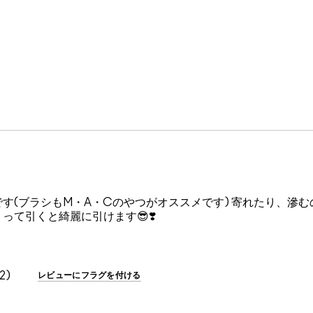
す(ブラシもM・A・Cのやつがオススメです) 寄れたり、滲
て引くと綺麗に引けます😎❣️
2
レビューにフラグを付ける