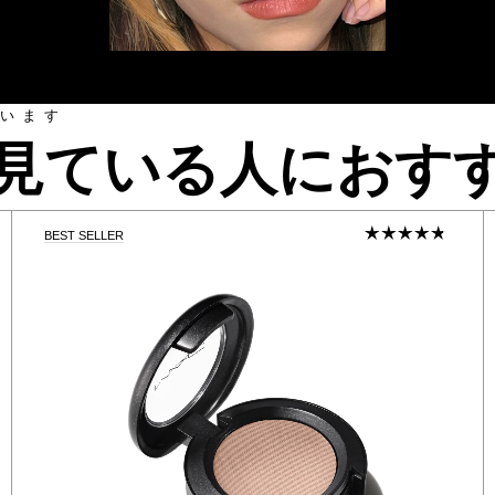
います
見ている人におす
BEST SELLER