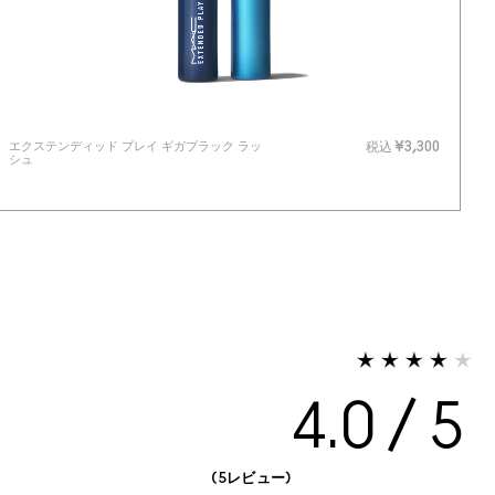
エクステンディッド プレイ ギガブラック ラッ
M
税込
¥3,300
シュ
4.0
5レビュー