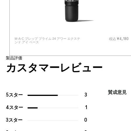
M·A·C プレップ プライム 24 アワー エクステ
40
税込
¥4,180
ンド アイ ベース
製品評価
カスタマーレビュー
賛成意見
5スター
3
4スター
1
3スター
0