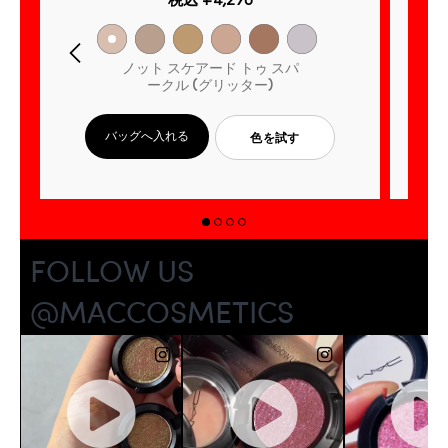
税込
¥4,290
ノット スケアード トゥ スパ
ークル (グリッター)
バッグへ入れる
色を試す