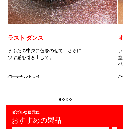
ラスト ダンス
オー
の
まぶたの中央に色をのせて、さらに
ラメ
ツヤ感を引き出して。
塗っ
ベー
バーチャルトライ
バー
ダズルな目元に
おすすめの製品