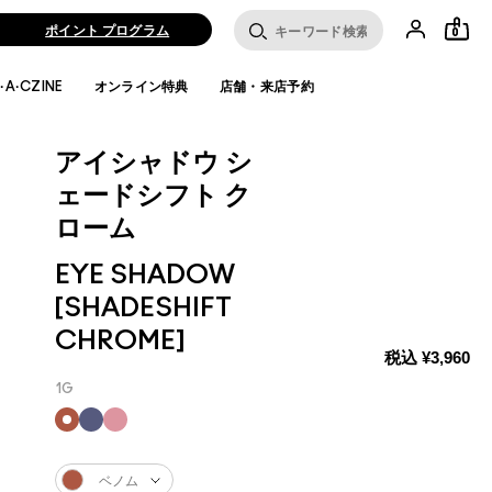
ポイント プログラム
0
·A·CZINE
オンライン特典
店舗・来店予約
アイシャドウ シ
ェードシフト ク
ローム
EYE SHADOW
[SHADESHIFT
CHROME]
税込
¥3,960
1G
ベノム