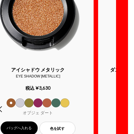
アイシャドウ メタリック
ダズルシャ
EYE SHADOW [METALLIC]
DAZZL
税込
¥3,630
オブジェ ダート
バッグへ入れる
バッグ
色を試す