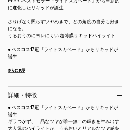
M·A·Cベストセラー『ライトスカペード』から革新的
に進化したリキッドが誕生
さりげなく照らすツヤめきで、どの角度の自分も好き
になる。
うるおうのにヨレにくい 超薄膜リキッドハイライト
● ベスコス17冠『ライトスカペード』からリキッドが
誕生
ギラつかず、上品なツヤが唯一無二の輝きを生み出す
大人気のハイライトが、うるおいとリアルなツヤ感を
さらに表示
まとって進化。
● 85%スキンケアベース*1。セラム級のうるおいが続
詳細・特徴
く
ス...
● ベスコス17冠『ライトスカペード』からリキッドが
誕生
ギラつかず、上品なツヤが唯一無二の輝きを生み出す
大人気のハイライトが、うるおいとリアルなツヤ感を