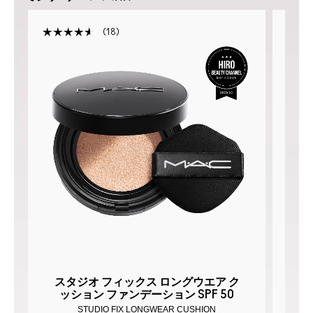
18
R
スタジオ フィックス ロングウエア ク
ス
ッション ファンデーション SPF 50
STUDIO FIX LONGWEAR CUSHION
S