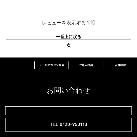
レビューを表示する
1-10
一番上に戻る
次
メールマガジン登録
ご購入特典
店舗検索
あなたはM･A･Cラバー ロイヤリティ プログ
ラム会員ですか？
登録後の初回購入時に10%OFF
お問い合わせ
M∙A∙Cラバー ロイヤリティ プログラム
TEL:0120-950113