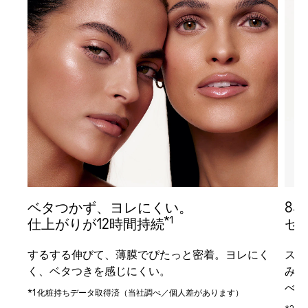
ベタつかず、ヨレにくい。
8
*1
仕上がりが12時間持続
セ
の後
するする伸びて、薄膜でぴたっと密着。ヨレにく
スク
せ、
く、ベタつきを感じにくい。
みず
べる
*1 化粧持ちデータ取得済（当社調べ／個人差があります）