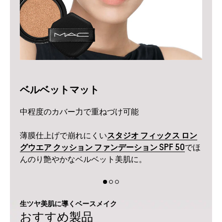
ベルベットマット
ツヤ
中程度のカバー力で重ねづけ可能
中程
デーシ
ォギー
薄膜仕上げで崩れにくい
スタジオ フィックス ロン
スキ
グウエア クッション ファンデーション SPF 50
でほ
ァン
んのり艶やかなベルベット美肌に。
生ツヤ美肌に導くベースメイク
おすすめ製品