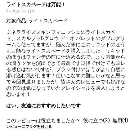
ライトスカペードは万能！
9ヶ月前
joe
日本
対象商品: ライトスカペード
ミネラライズスキンフィニッシュのライトスカペー
ド、スカルプト&グロウ デュオ パレットのダブルグリ
ームも使ってますが、悩んだ末にこのリキッドのほう
も万能なライトスカペードを購入しました！リキッド
のほうはファンデの前に仕込めるので、より内側から
の潤うツヤを演出できて最高です◎指で付けてもヨレ
る感じはないですが、ブラシ付けのほうがより自然に
溶け込む気がします！使いこなすの難しいかなと思っ
て今回見送りましたが、皆さんのレビューでも好評な
ので次は気になっていたグレイシャルを購入しようと
思います！
はい、友達におすすめしたいです
このレビューは役立ちましたか？
2
1
レビューにフラグを付ける