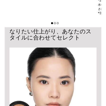
*2
水や
され
*3 
なりたい仕上がり、あなたのス
タイルに合わせてセレクト