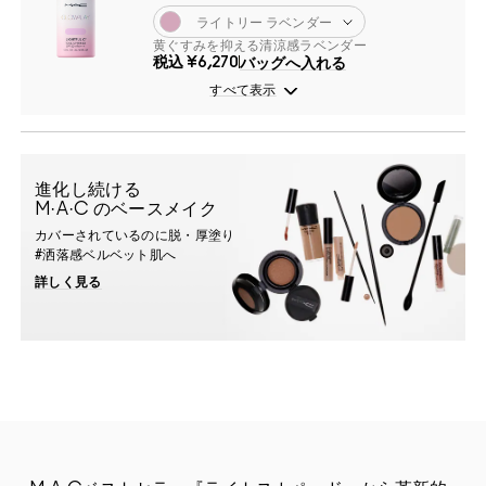
ライトリー ラベンダー
黄ぐすみを抑える清涼感ラベンダー
税込
¥6,270
バッグへ入れる
すべて表示
進化し続ける
M·A·C のベースメイク
カバーされているのに脱・厚塗り
#洒落感ベルベット肌へ
詳しく見る