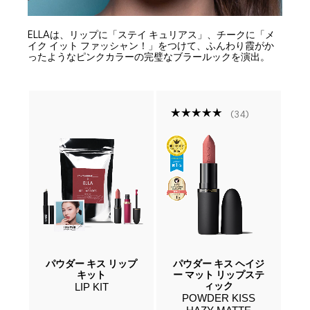
ELLAは、リップに「ステイ キュリアス」、チークに「メ
イク イット ファッシャン！」をつけて、ふんわり霞がか
ったようなピンクカラーの完璧なブラールックを演出。
34
ファ
パウダー キス リップ
パウダー キス ヘイジ
パ
プ
キット
ー マット リップステ
LIP KIT
P
ィック
W
POWDER KISS
+