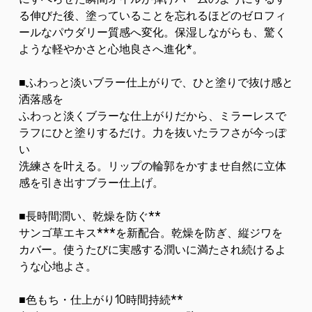
る伸びた後、塗っていることを忘れるほどのゼロフィ
ールなパウダリー質感へ変化。保湿しながらも、驚く
ような軽やかさと心地良さへ進化*。
■ふわっと淡いブラー仕上がりで、ひと塗りで抜け感と
洒落感を
ふわっと淡くブラーな仕上がりだから、ミラーレスで
ラフにひと塗りするだけ。力を抜いたラフさが今っぽ
い
洗練さを叶える。リップの輪郭をかすませ自然に立体
感を引き出すブラー仕上げ。
■長時間潤い、乾燥を防ぐ**
サンゴ草エキス***を新配合。乾燥を防ぎ、縦ジワを
カバー。使うたびに実感する潤いに満たされ続けるよ
うな心地よさ。
■色もち・仕上がり10時間持続**