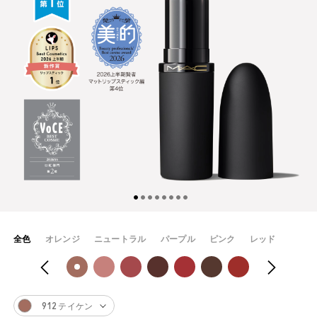
全色
オレンジ
ニュートラル
パープル
ピンク
レッド
912 テイケン