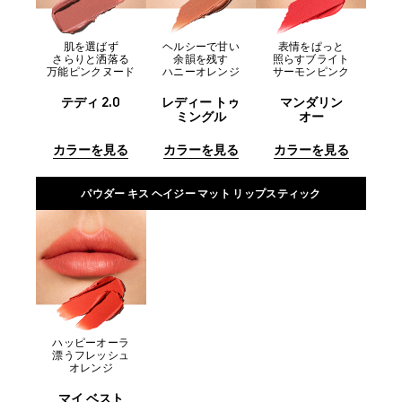
肌を選ばず
ヘルシーで甘い
表情をぱっと
さらりと洒落る
余韻を残す
照らすブライト
万能ピンクヌード
ハニーオレンジ
サーモンピンク
テディ 2.0
レディー トゥ
マンダリン
ミングル
オー
カラーを見る
カラーを見る
カラーを見る
パウダー キス ヘイジー マット リップスティック
ハッピーオーラ
漂うフレッシュ
オレンジ
マイ ベスト