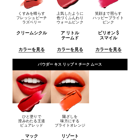
くすみを晴らす
上気したように
笑顔まで照らす
フレッシュピーチ
色づくふんわり
ハッピーブライト
ラズベリー
ウォームピンク
ピンク
クリームシクル
ア リトル
ビリオン $
テームド
スマイル
カラーを見る
カラーを見る
カラーを見る
パウダー キス リップ + チーク ムース
ひと塗りで
陽ざしを
澄みわたる王道
味方にする
ピュアレッド
ブライトオレンジ
マック
リゾート