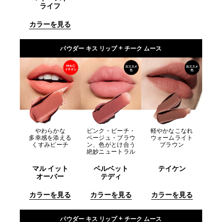
ライフ
カラーを見る
パウダー キス リップ + チーク ムース
やわらかな
ピンク・ピーチ・
軽やかなこなれ
多幸感を添える
ベージュ・ブラウ
ウォームライト
くすみピーチ
ン、色がとけ合う
ブラウン
絶妙ニュートラル
マル イット
ベルベット
テイケン
オーバー
テディ
カラーを見る
カラーを見る
カラーを見る
パウダー キス リップ + チーク ムース