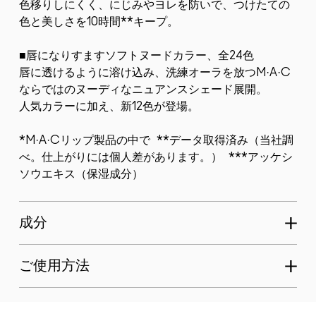
色移りしにくく、にじみやヨレを防いで、つけたての
色と美しさを10時間**キープ。
■唇になりすますソフトヌードカラー、全24色
唇に透けるように溶け込み、洗練オーラを放つM·A·C
ならではのヌーディなニュアンスシェード展開。
人気カラーに加え、新12色が登場。
*M·A·Cリップ製品の中で **データ取得済み（当社調
べ。仕上がりには個人差があります。） ***アッケシ
ソウエキス（保湿成分）
成分
ご使用方法