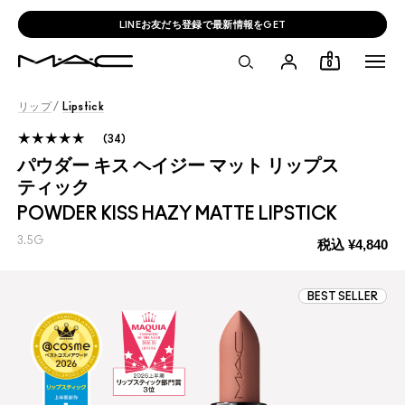
新ラスターガラス含む税込11,000円以上でスマートフォンミラー🩶
0
リップ
/
Lipstick
34
パウダー キス ヘイジー マット リップス
ティック
POWDER KISS HAZY MATTE LIPSTICK
3.5G
税込
¥4,840
BEST SELLER