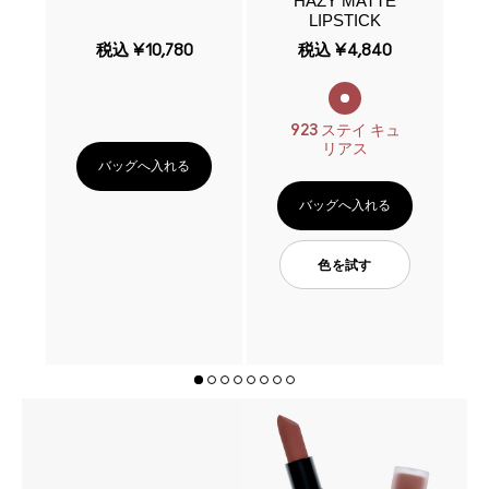
IP
HAZY MATTE
L
LIPSTICK
税込
¥10,780
税込
¥4,840
923 ステイ キュ
リアス
バッグへ入れる
バッグへ入れる
色を試す