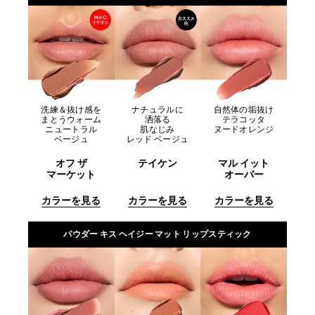
洗練＆抜け感を
ナチュラルに
自然体の垢抜け
まとうウォーム
洒落る
テラコッタ
ニュートラル
肌なじみ
ヌードオレンジ
ベージュ
レッド ベージュ
オフ ザ
テイケン
マル イット
マーケット
オーバー
カラーを見る
カラーを見る
カラーを見る
パウダー キス ヘイジー マット リップスティック