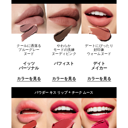
クールに洒落る
やわらか
デートにぴったり
ブルーグレー
モードの洗練
好印象
ヌード
ヌーディピンク
ウォームヌード
イッツ
バフィスト
デイト
パーソナル
メイカー
カラーを見る
カラーを見る
カラーを見る
パウダー キス リップ + チーク ムース