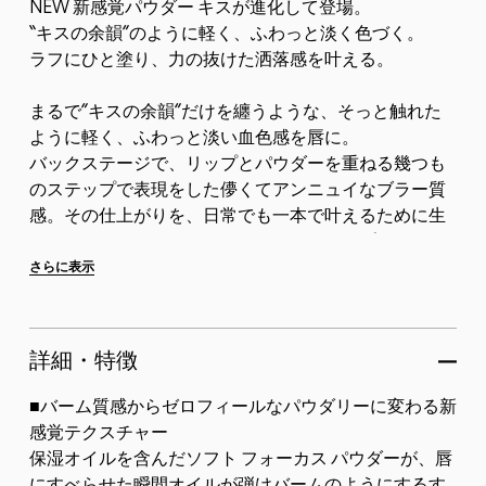
NEW 新感覚パウダー キスが進化して登場。
“キスの余韻”のように軽く、ふわっと淡く色づく。
ラフにひと塗り、力の抜けた洒落感を叶える。
まるで”キスの余韻”だけを纏うような、そっと触れた
ように軽く、ふわっと淡い血色感を唇に。
バックステージで、リップとパウダーを重ねる幾つも
のステップで表現をした儚くてアンニュイなブラー質
感。その仕上がりを、日常でも一本で叶えるために生
まれたツヤでもない、マットでもないリップカテゴリ
ーの概念を超えた革新的...
さらに表示
詳細・特徴
■バーム質感からゼロフィールなパウダリーに変わる新
感覚テクスチャー
保湿オイルを含んだソフト フォーカス パウダーが、唇
にすべらせた瞬間オイルが弾けバームのようにするす