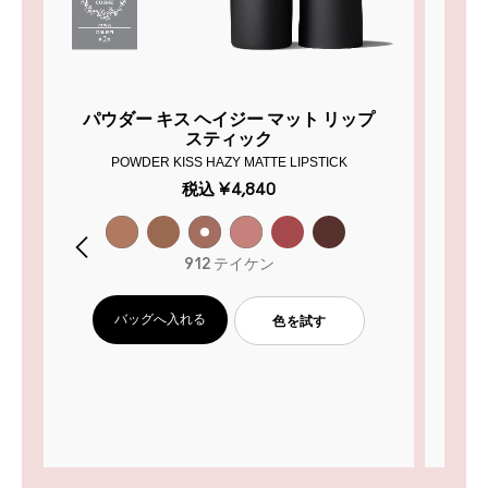
パウダー キス ヘイジー マット リップ
パ
スティック
POWDER KISS HAZY MATTE LIPSTICK
税込
¥4,840
912 テイケン
バッグへ入れる
色を試す