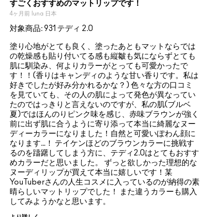
すごくおすすめのマットリップです！
4ヶ月前
luna
日本
対象商品: 931 テディ 2.0
塗り心地がとても良く、塗ったあともマットならでは
の乾燥感も貼り付いてる感も縦皺も気にならずとても
肌に馴染み、何よりカラーがとっても可愛かったで
す！！(香りはキャンディのような甘い香りです。私は
好きでしたが好み分かれるかな？) 色々な方の口コミ
を見ていても、その人の肌によって発色が異なってい
たのではっきりと言えないのですが、私の肌(ブルベ
夏)ではほんのりピンク味を感じ、赤味ブラウンが強く
前に出ず肌に合うように寄り添って本当に綺麗なヌー
ディーカラーになりました！自然と可愛いぽわん顔に
なります…！ テイケンほどのブラウンカラーに挑戦す
るのを躊躇してしまう方に、テディ2.0はとてもおすす
めカラーだと思いました。 ずっと欲しかった理想的な
ヌーディリップが買えて本当に嬉しいです！某
YouTuberさんの人生コスメに入っているのが納得の素
晴らしいマットリップでした！ また違うカラーも購入
してみようかなと思います。
より詳しく