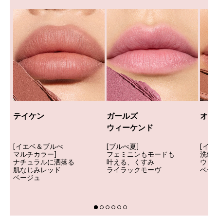
テイケン
ガールズ
オフ
ウィーケンド
[イエベ＆ブルべ
[ブルべ夏]
[イエ
マルチカラー]
フェミニンもモードも
洗練
ナチュラルに洒落る
叶える、くすみ
ウォ
肌なじみレッド
ライラックモーヴ
ベー
ベージュ