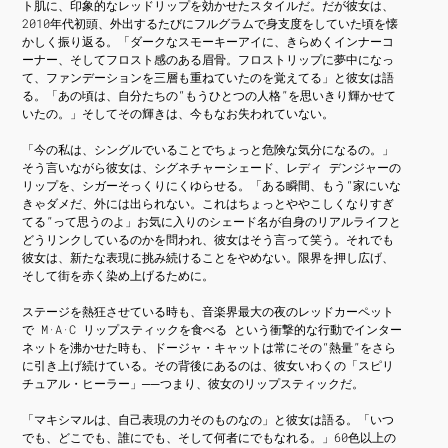
ト肌に、印象的なレッドリップを効かせたスタイルだ。だが彼女は、
2010年代初頭、外出するたびにフルグラムで身支度をしていた頃を懐
かしく振り返る。「ダークなスモーキーアイに、きらめくインナーコ
ーナー、そしてフロスト感のある眉骨。フロストリップに夢中になっ
て、ファンデーションを三層も重ねていたのを覚えてる」と彼女は語
る。「あの頃は、自分たちの“もうひとつの人格”を思いきり輝かせて
いたの。」そしてその輝きは、今もなお失われていない。
「今の私は、シングルでいることでちょっと危険な気分になるの。」
そう言いながら彼女は、シグネチャーシェード、レディ デンジャーの
リップを、シガーそっくりにくゆらせる。「ある瞬間、もう“家にいな
きゃダメだ、外には出られない。これはちょっとややこしくなりすぎ
てる”って思うのよ」お気に入りのシェード名が自身のリアルライフと
どうリンクしているのかを問われ、彼女はそう言って笑う。それでも
彼女は、新たな表現に挑み続けることをやめない。限界を押し広げ、
そして街を赤く染め上げるために。
ステージを熱狂させている時も、音楽界最大の夜のレッドカーペット
で M·A·C リップスティックを食べる という衝撃的な行動でインター
ネットを沸かせた時も、ドージャ・キャットは常にその“熱量”をさら
に引き上げ続けている。その背後にあるのは、彼女いわくの「スピリ
チュアル・ヒーラー」──つまり、彼女のリップスティックだ。
「マキシマルは、自己表現の力そのものなの」と彼女は語る。「いつ
でも、どこでも、誰にでも、そして何者にでもなれる。」60色以上の