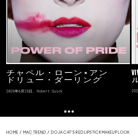
V
チャペル・ローン × アン
ドリュー・ダーリング
2026年6月25日, Robert Quick
20
HOME
/
MAC TREND
/ DOJA CAT'S RED LIPSTICK MAKEUP LOOK