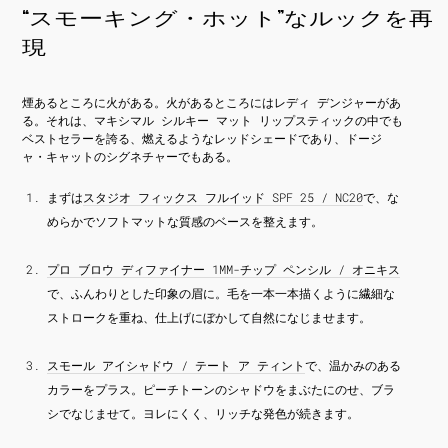
“スモーキング・ホット”なルックを再
現
煙あるところに火がある。火があるところにはレディ デンジャーがあ
る。それは、マキシマル シルキー マット リップスティックの中でも
ベストセラーを誇る、燃えるようなレッドシェードであり、ドージ
ャ・キャットのシグネチャーでもある。
まずは
スタジオ フィックス フルイッド SPF 25 / NC20
で、な
めらかでソフトマットな質感のベースを整えます。
プロ ブロウ ディファイナー 1MM-チップ ペンシル / オニキス
で、ふんわりとした印象の眉に。毛を一本一本描くように繊細な
ストロークを重ね、仕上げにぼかして自然になじませます。
スモール アイシャドウ / テート ア ティント
で、温かみのある
カラーをプラス。ピーチトーンのシャドウをまぶたにのせ、ブラ
シでなじませて。ヨレにくく、リッチな発色が続きます。