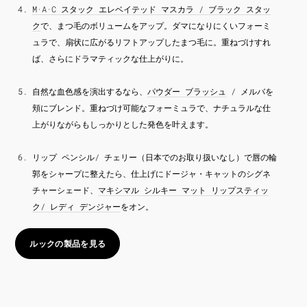
M·A·C スタック エレベイテッド マスカラ / ブラック スタッ
ク
で、まつ毛のボリュームをアップ。ダマになりにくいフォーミ
ュラで、扇状に広がるリフトアップしたまつ毛に。重ねづけすれ
ば、さらにドラマティックな仕上がりに。
自然な血色感を演出するなら、
パウダー ブラッシュ
/ メルバを
頬にブレンド。重ねづけ可能なフォーミュラで、ナチュラルな仕
上がりながらもしっかりとした発色を叶えます。
リップ ペンシル/ チェリー（日本でのお取り扱いなし）で唇の輪
郭をシャープに整えたら、仕上げにドージャ・キャットのシグネ
チャーシェード、
マキシマル シルキー マット リップスティッ
ク/ レディ デンジャー
をオン。
ルックの製品を見る