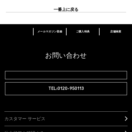
一番上に戻る
メールマガジン登録
ご購入特典
店舗検索
あなたはM･A･Cラバー ロイヤリティ プログ
ラム会員ですか？
登録後の初回購入時に10%OFF
お問い合わせ
M∙A∙Cラバー ロイヤリティ プログラム
TEL:0120-950113
カスタマー サービス