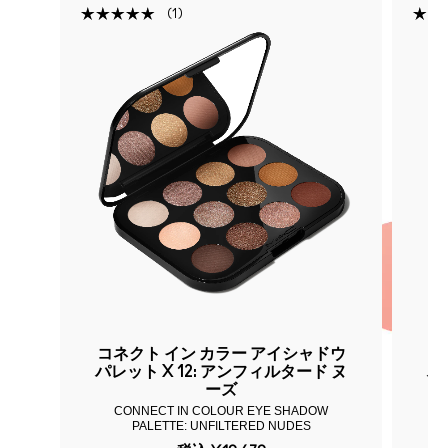
1
ウ
コネクト イン カラー アイシャドウ
コ
ク
パレット X 12: アンフィルタード ヌ
パ
ーズ
CONNECT IN COLOUR EYE SHADOW
PALETTE: UNFILTERED NUDES