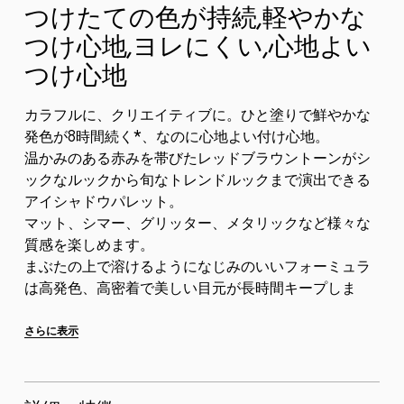
つけたての色が持続,軽やかな
つけ心地,ヨレにくい,心地よい
つけ心地
カラフルに、クリエイティブに。ひと塗りで鮮やかな
発色が8時間続く*、なのに心地よい付け心地。
温かみのある赤みを帯びたレッドブラウントーンがシ
ックなルックから旬なトレンドルックまで演出できる
アイシャドウパレット。
マット、シマー、グリッター、メタリックなど様々な
質感を楽しめます。
まぶたの上で溶けるようになじみのいいフォーミュラ
は高発色、高密着で美しい目元が長時間キープしま
す。
さらに、QRコードをスキャンして新しい自分を発見、
さらに表示
新しい世界へコネクト...