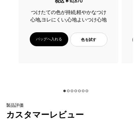
税込
¥10,670
つけたての色が持続,軽やかなつけ
つけたての色が持続,軽やかなつけ
地
心地,ヨレにくい,心地よいつけ心地
心
バッグへ入れる
色を試す
製品評価
カスタマーレビュー