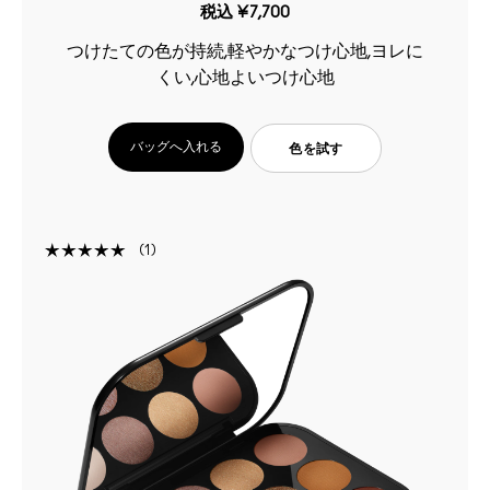
税込
¥7,700
つけたての色が持続,軽やかなつけ心地,ヨレに
くい,心地よいつけ心地
バッグへ入れる
色を試す
1