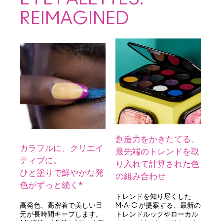
REIMAGINED
創造力をかきたてる、
カラフルに、クリエイ
最先端のトレンドを取
ティブに。
り入れて計算された色
ひと塗りで鮮やかな発
の組み合わせ
色がずっと続く*
トレンドを知り尽くした
高発色、高密着で美しい目
M·A·C が提案する、最新の
元が長時間キープします。
トレンドルックやローカル