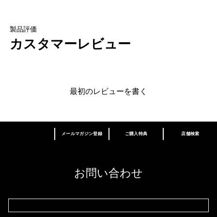
製品評価
カスタマーレビュー
最初のレビューを書く
メールマガジン登録
ご購入特典
店舗検索
あなたはM･A･Cラバー ロイヤリティ プログ
ラム会員ですか？
登録後の初回購入時に10%OFF
お問い合わせ
M∙A∙Cラバー ロイヤリティ プログラム