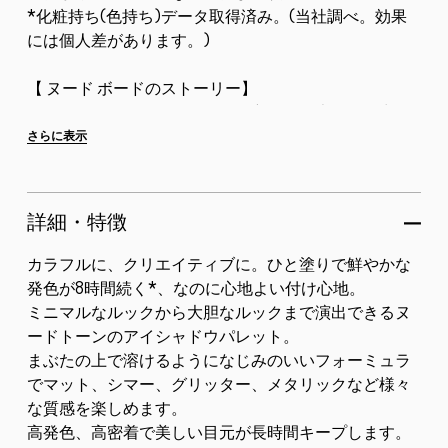
*化粧持ち(色持ち)データ取得済み。(当社調べ。効果
には個人差があります。)
【 ヌード ボードのストーリー】
ミュートな雰囲気からあなたの良さを最大限引き出す
大胆ルックまで。
さらに表示
考え抜かれた6色のニュートラルカラーで、あなた本来
の...
詳細・特徴
カラフルに、クリエイティブに。ひと塗りで鮮やかな
発色が8時間続く*、なのに心地よい付け心地。
ミニマルなルックから大胆なルックまで演出できるヌ
ードトーンのアイシャドウパレット。
まぶたの上で溶けるようになじみのいいフォーミュラ
でマット、シマー、グリッター、メタリックなど様々
な質感を楽しめます。
高発色、高密着で美しい目元が長時間キープします。