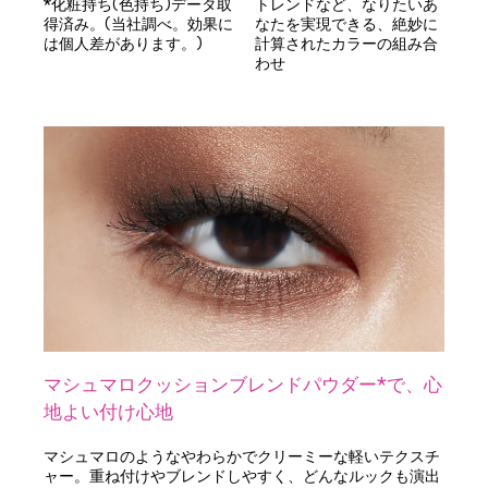
*化粧持ち(色持ち)データ取
トレンドなど、なりたいあ
得済み。(当社調べ。効果に
なたを実現できる、絶妙に
は個人差があります。)
計算されたカラーの組み合
わせ
マシュマロクッションブレンドパウダー*で、心
地よい付け心地
マシュマロのようなやわらかでクリーミーな軽いテクスチ
ャー。重ね付けやブレンドしやすく、どんなルックも演出