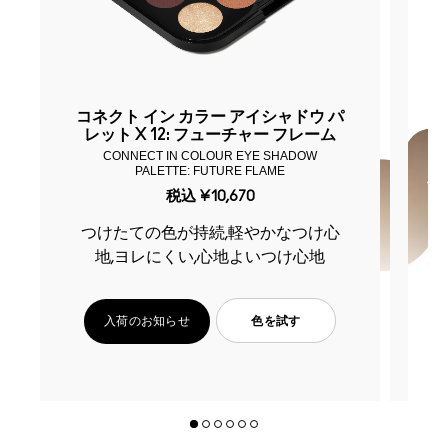
コネクト イン カラー アイシャドウ パ
コ
レット X 12: フューチャー フレーム
CONNECT IN COLOUR EYE SHADOW
PALETTE: FUTURE FLAME
税込
¥10,670
つけたての色が持続,軽やかなつけ心
つけたての色が持続,軽やかなつけ心
地,ヨレにくい,心地よいつけ心地
入荷のお知らせ
色を試す