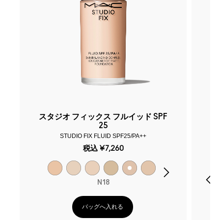
スタジオ フィックス フルイッド SPF
ス
25
STUDIO FIX FLUID SPF25/PA++
税込
¥7,260
N18
バッグへ入れる