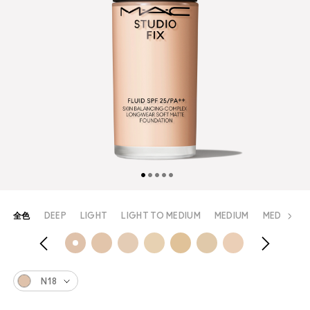
全色
DEEP
LIGHT
LIGHT TO MEDIUM
MEDIUM
MEDIUM T
N18