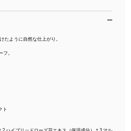
けたように自然な仕上がり。
ーフ。
クト
。
2 ハイブリッドローズ花エキス（保湿成分）＊3 マル