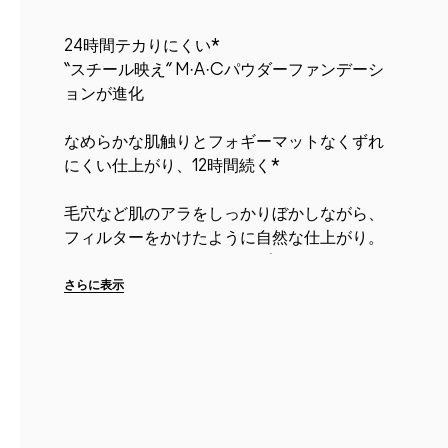
24時間テカりにくい*
“スチール映え” M·A·Cパウダーファンデーシ
ョンが進化
なめらかな肌触りとフォギーマットなくずれ
にくい仕上がり、12時間続く*
毛穴など肌のアラをしっかりぼかしながら、
フィルターをかけたように自然な仕上がり。
汗や湿気に強いウォータープルーフで、なめ
らかでベタつかない手触りが続く。
さらに表示
よりスタイリッシュでシンプルに進化したリ
フィル仕様のコンパクトは、メイク直しの
持...