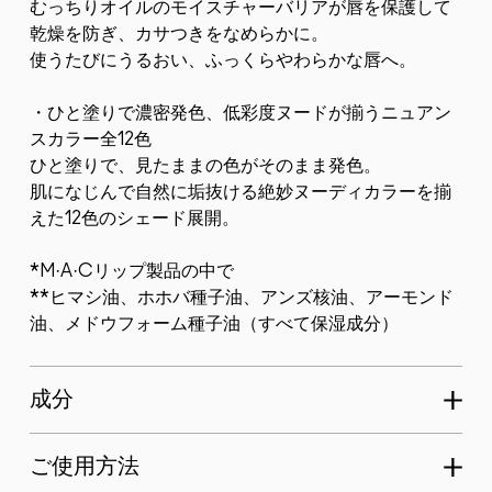
むっちりオイルのモイスチャーバリアが唇を保護して
乾燥を防ぎ、カサつきをなめらかに。
使うたびにうるおい、ふっくらやわらかな唇へ。
・ひと塗りで濃密発色、低彩度ヌードが揃うニュアン
スカラー全12色
ひと塗りで、見たままの色がそのまま発色。
肌になじんで自然に垢抜ける絶妙ヌーディカラーを揃
えた12色のシェード展開。
*M·A·Cリップ製品の中で
**ヒマシ油、ホホバ種子油、アンズ核油、アーモンド
油、メドウフォーム種子油（すべて保湿成分）
成分
ご使用方法