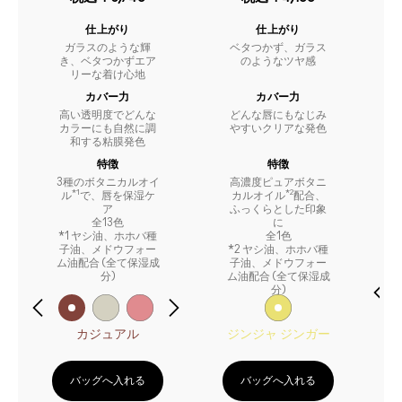
仕上がり
仕上がり
ガラスのような輝
ベタつかず、ガラス
き、ベタつかずエア
のようなツヤ感
リーな着け心地
カバー力
カバー力
高い透明度でどんな
どんな唇にもなじみ
カラーにも自然に調
やすいクリアな発色
和する粘膜発色
特徴
特徴
3種のボタニカルオイ
高濃度ピュアボタニ
*1
*2
ル
で、唇を保湿ケ
カルオイル
配合、
ア
ふっくらとした印象
全13色
に
*1 ヤシ油、ホホバ種
全1色
子油、メドウフォー
*2 ヤシ油、ホホバ種
ム油配合 (全て保湿成
子油、メドウフォー
分)
ム油配合 (全て保湿成
分)
カジュアル
ジンジャ ジンガー
バッグへ入れる
バッグへ入れる