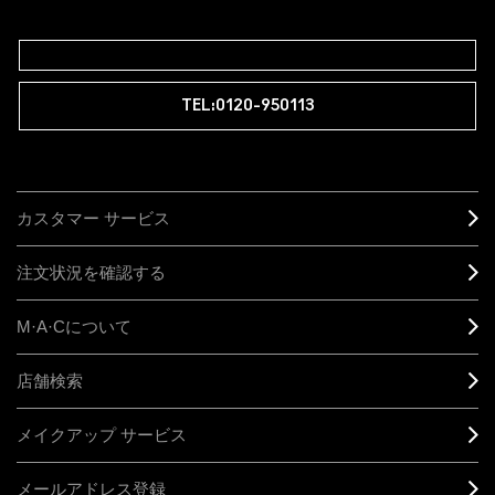
M∙A∙Cラバー ロイヤリティ プログラム
TEL:0120-950113
カスタマー サービス
注文状況を確認する
M·A·C
について
店舗検索
メイクアップ サービス
メールアドレス登録