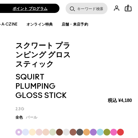
ポイント プログラム
0
·A·CZINE
オンライン特典
店舗・来店予約
スクワート プラ
ンピング グロス
スティック
SQUIRT
PLUMPING
GLOSS STICK
税込
¥4,180
2.3G
全色
パール