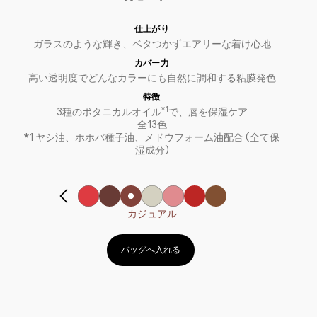
仕上がり
ガラスのような輝き、ベタつかずエアリーな着け心地
カバー力
高い透明度でどんなカラーにも自然に調和する粘膜発色
特徴
*1
3種のボタニカルオイル
で、唇を保湿ケア
全13色
*1 ヤシ油、ホホバ種子油、メドウフォーム油配合 (全て保
湿成分)
カジュアル
バッグへ入れる