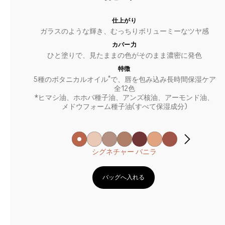
仕上がり
ガラスのような輝き、むっちりボリューミーなツヤ感
カバー力
ひと塗りで、見たままの色がそのまま濃密に発色
特徴
*
5種のボタニカルオイル
で、唇を包み込み長時間保湿ケア
全12色
*ヒマシ油、ホホバ種子油、アンズ核油、アーモンド油、
メドウフォーム種子油(すべて保湿成分)
シグネチャー バニラ
バッグへ入れる