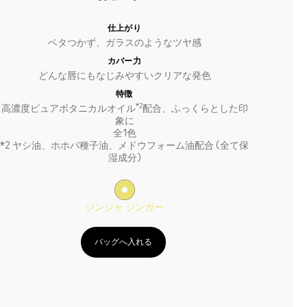
仕上がり
ベタつかず、ガラスのようなツヤ感
カバー力
どんな唇にもなじみやすいクリアな発色
特徴
*2
高濃度ピュアボタニカルオイル
配合、ふっくらとした印
象に
全1色
*2 ヤシ油、ホホバ種子油、メドウフォーム油配合 (全て保
湿成分)
ジンジャ ジンガー
バッグへ入れる