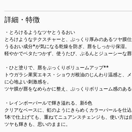
詳細・特徴
・とろけるようなツヤとうるおい
とろけようなテクスチャーと、ぷっくり厚みのあるツヤ膜仕
うるおい成分*が気になる乾燥を防ぎ、唇をしっかり保湿。
軽やかでベタたつかず、使うたび、ぷるんとジューシーな唇
・ひと塗りで、唇をぷっくりボリュームアップ**
トウガラシ果実エキス・ショウガ根油のじんわり温感と、メ
に心地よい刺激感を。
ツヤ膜が唇をなめらかに整え、ぷっくりボリューム感のある
・レインボーパールで輝き溢れる、新6色
クリアなベースに、虹のようにきらめくカラーパールを仕込
1本で仕上げても、重ねてニュアンスチェンジも、使い方は
ツヤも輝きも、思いのままに。