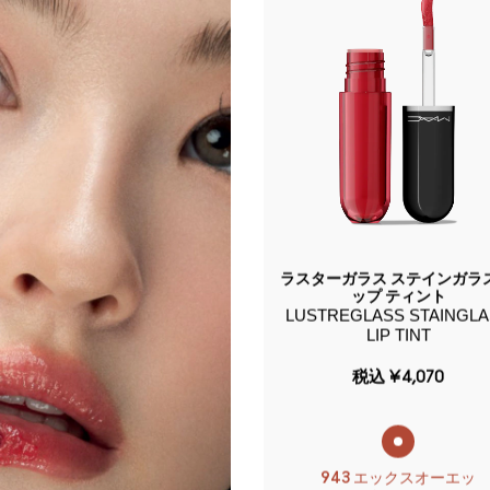
スモール アイシャドウ
ラスターガラス ステインガラス
SMALL EYE SHADOW
ップ ティント
LUSTREGLASS STAINGL
LIP TINT
税込
¥3,300
税込
¥4,070
イン リビング ピンク
943 エックスオーエッ