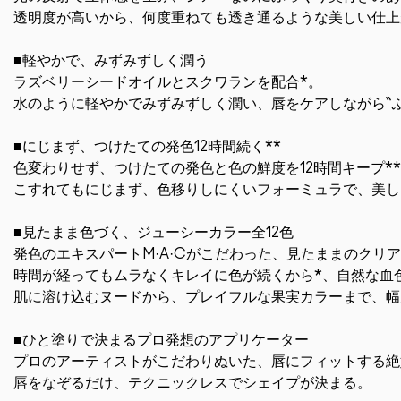
透明度が高いから、何度重ねても透き通るような美しい仕上
■軽やかで、みずみずしく潤う
ラズベリーシードオイルとスクワランを配合*。
水のように軽やかでみずみずしく潤い、唇をケアしながら“
■にじまず、つけたての発色12時間続く**
色変わりせず、つけたての発色と色の鮮度を12時間キープ*
こすれてもにじまず、色移りしにくいフォーミュラで、美し
■見たまま色づく、ジューシーカラー全12色
発色のエキスパートM·A·Cがこだわった、見たままのクリ
時間が経ってもムラなくキレイに色が続くから*、自然な血
肌に溶け込むヌードから、プレイフルな果実カラーまで、幅
■ひと塗りで決まるプロ発想のアプリケーター
プロのアーティストがこだわりぬいた、唇にフィットする絶
唇をなぞるだけ、テクニックレスでシェイプが決まる。