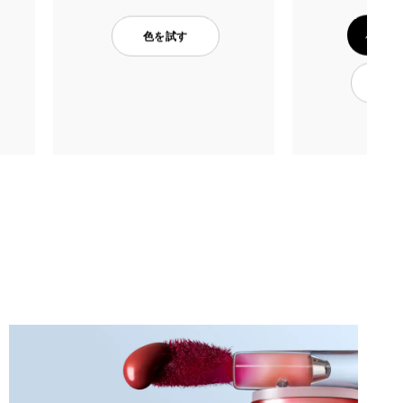
バッグ
色を試す
色