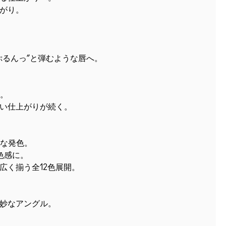
がり。
ぷるんっ”と弾むような唇へ。
*。
い仕上がりが続く。
アな発色。
色感に。
広く揃う全12色展開。
妙なアングル。