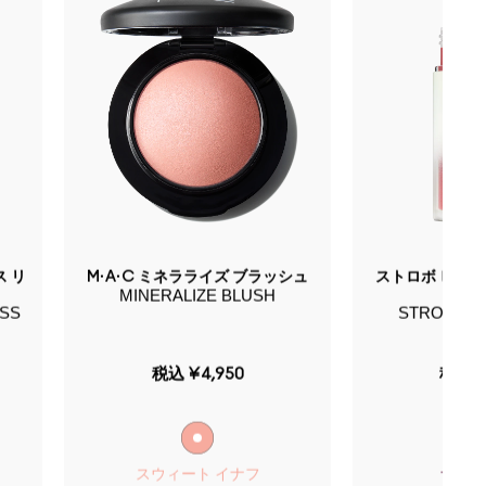
 リ
M·A·C ミネラライズ ブラッシュ
ストロボ ビーム
MINERALIZE BLUSH
ASS
STROBE B
BL
税込
¥4,950
税込
¥
スウィート イナフ
ナイ