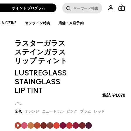
ポイント プログラム
0
·A·CZINE
オンライン特典
店舗・来店予約
ラスターガラス
ステインガラス
リップ ティント
LUSTREGLASS
STAINGLASS
LIP TINT
税込
¥4,070
3ML
全色
オレンジ
ニュートラル
ピンク
プラム
レッド