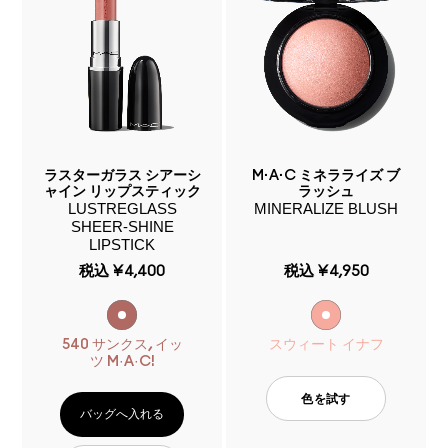
ラスターガラス シアーシ
M·A·C ミネラライズ ブ
ャイン リップスティック
ラッシュ
LUSTREGLASS
MINERALIZE BLUSH
SHEER-SHINE
LIPSTICK
税込
¥4,400
税込
¥4,950
540 サンクス, イッ
スウィート イナフ
ツ M·A·C!
色を試す
バッグへ入れる