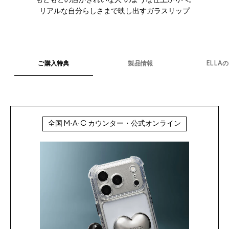
“もともとの唇がきれいな人”のような仕上がりへ。
リアルな自分らしさまで映し出すガラスリップ
ご購入特典
製品情報
ELLA
全国 M·A·C カウンター・公式オンライン