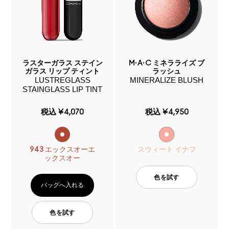
ラスターガラス ステイン
M·A·C ミネラライズ ブ
ガラス リップ ティント
ラッシュ
LUSTREGLASS
MINERALIZE BLUSH
STAINGLASS LIP TINT
税込
¥4,070
税込
¥4,950
943 エックスオーエ
スウィート イナフ
ックスオー
色を試す
バッグへ入れる
色を試す