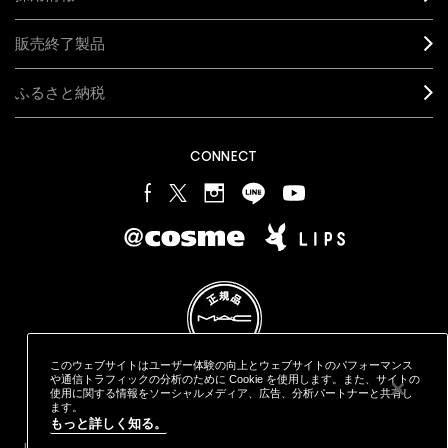
販売終了製品
ふるさと納税
CONNECT
このウェブサイトはユーザー体験の向上とウェブサイトのパフォーマンス
や通信トラフィックの分析のために Cookie を使用します。また、サイトの
使用に関する情報をソーシャルメディア、広告、分析パートナーと共有し
ます。
プライバシー ポリシー
利用規約
特定商取引に基づく表記
もっと詳しく知る。
オンラインショッピングご利用規約
M·A·C
製品の偽造品について
カウンタープライバシーポリシー