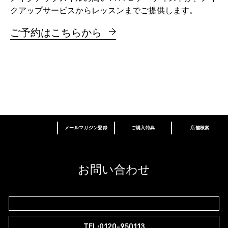
クアップサービスからレッスンまでご提供します。
ご予約はこちらから
メールマガジン登録
ご購入特典
店舗検索
あなたはM･A･Cラバー ロイヤリティ プログ
ラム会員ですか？
登録後の初回購入時に10%OFF
お問い合わせ
M∙A∙Cラバー ロイヤリティ プログラム
TEL:0120-950113