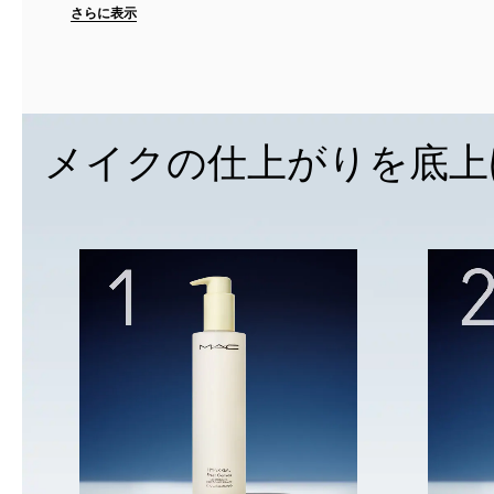
オ*でうるおい力をキープ。まるで花びらの
さらに表示
ようにスムースでなめらかな、メイクアップ
のりの良い素肌へ。
＊表示名...
メイクの仕上がりを底上