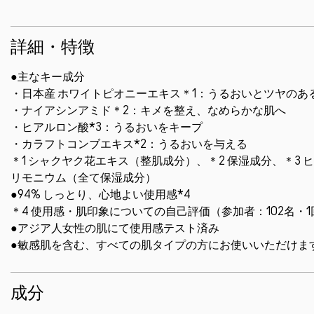
詳細・特徴
●主なキー成分
・日本産 ホワイトピオニーエキス＊1：うるおいとツヤのあ
・ナイアシンアミド＊2：キメを整え、なめらかな肌へ
・ヒアルロン酸*3：うるおいをキープ
・カラフトコンブエキス*2：うるおいを与える
＊1 シャクヤク花エキス（整肌成分）、＊2 保湿成分、＊3
リモニウム（全て保湿成分）
●94% しっとり、心地よい使用感*4
＊4 使用感・肌印象についての自己評価（参加者：102名・
●アジア人女性の肌にて使用感テスト済み
●敏感肌を含む、すべての肌タイプの方にお使いいただけま
成分