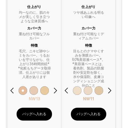
仕上がり
仕上がり
均一なのに、肌のキ
ツヤ感あふれる明る
メが美しく引き立つ
い印象へ
ような立体質感へ
カバー力
カバー力
重ね付け可能なフル
重ね付け可能なミデ
カバー
ィアムカバー
特徴
特徴
毛穴、ニキビ跡やシ
目もとのクマやくす
ミをカバー。うるお
みを薄膜カバー。
いを守りながら、仕
80%美容液ベース*。
上がり36時間持続*
*美容液ベースとは、
*化粧もちデータ取得
着色剤、製品の防腐
済。仕上がりには個
剤や安定剤を除く、
人差があります
水や保湿剤、皮膚コ
ンディショニング成
分のこと
NW13
NW11
バッグへ入れる
バッグへ入れる