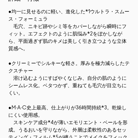
●均一に見せるのに軽い、進化した*1ウルトラ・スムー
ス・フォーミュラ
毛穴、ニキビ跡やシミ等をカバーしながら瞬時にフ
ィット。エフェクトのように肌悩み*2をぼかしなが
ら、平面過ぎず肌のキメは美しく引き立つような立体
質感へ。
●クリーミーでシルキーな軽さ。厚みを極力減らしたテ
クスチャー
溶け込むようにすばやくなじみ、自分の肌のように
シームレス化。ベタつかず、重ねても毛穴が目立ちに
くい。
●M·A·C史上最高、仕上がりが36時間持続*3。乾燥し
にくい使用感。
スキンケア成分*4が薄いエモリエント・ベールを形
成。うるおいを守りながら、外層は柔軟性のあるセッ
ティング・フィルム*5が纏うことでメイクをフィック