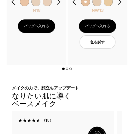
N18
NW13
バッグへ入れる
バッグへ入れる
色を試す
メイクの力で、顔立ちアップデート
なりたい肌に導く
ベースメイク
18
R