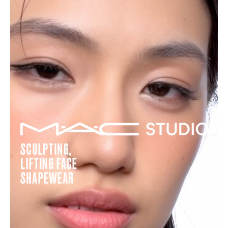
え、
筋
トを