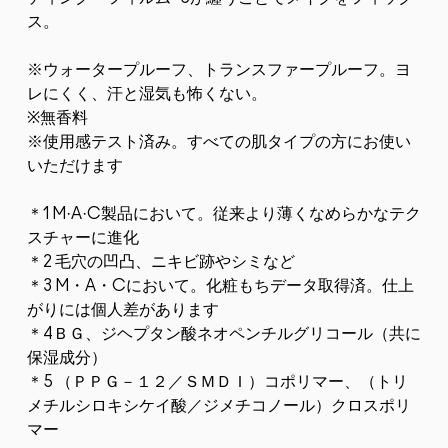
ス。
※ウォータープルーフ、トランスファープルーフ。ヨ
レにくく、汗と湿気も怖くない。
※無香料
※使用感テスト済み。すべての肌タイプの方にお使い
いただけます
＊1 M·A·C製品において。従来より薄くなめらかなテク
スチャーに進化
＊2 毛穴の凹凸、ニキビ跡やシミなど
＊3 M・A・Cにおいて。化粧もちデータ取得済。仕上
がりには個人差があります
＊4ＢＧ、ジヘプタン酸ネオペンチルグリコール（共に
保湿成分）
＊5 （ＰＰＧ－１２／ＳＭＤＩ）コポリマー、（トリ
メチルシロキシケイ酸／ジメチコノール）クロスポリ
マー