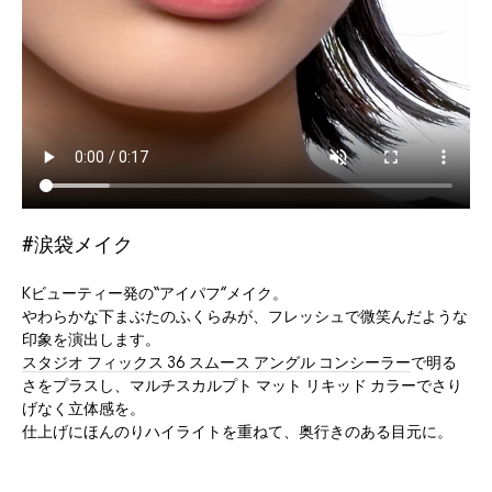
#涙袋メイク
#
Kビューティー発の“アイパフ”メイク。
M
やわらかな下まぶたのふくらみが、フレッシュで微笑んだような
み
印象を演出します。
マ
スタジオ フィックス 36 スムース アングル コンシーラー
で明る
い
さをプラスし、マルチスカルプト マット リキッド カラーでさり
げなく立体感を。
仕上げにほんのりハイライトを重ねて、奥行きのある目元に。