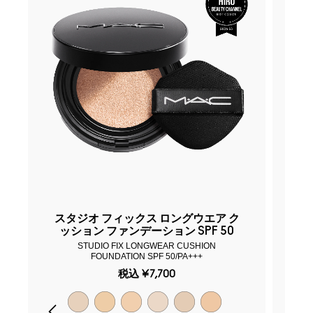
スタジオ フィックス ロングウエア ク
ス
ッション ファンデーション SPF 50
STUDIO FIX LONGWEAR CUSHION
S
FOUNDATION SPF 50/PA+++
税込
¥7,700