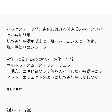
バックステージ発、進化し続けるM·A·Cのベースメイ
クから新登場
肌悩み*1を隠す以上に、肌とシームレスに一体化。
脱・厚塗りコンシーラー
●均一に見せるのに軽い、進化した*2
ウルトラ・スムース・フォーミュラ
毛穴、ニキビ跡やシミ等をカバーしながら瞬時にフ
ィット。エフェクトのように肌悩み*1をぼかしなが
ら、平面過ぎず肌のキメは美しく引き立つような立体
質感へ。
さらに表示
●クリーミーでシルキーな軽さ。厚みを極力減らしたテ
クスチャ...
詳細・特徴