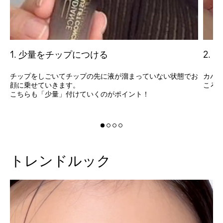
1. 少量をチップにつける
2.
チップをしごいてチップの先に液が溜まっていない状態でお
カバ
顔に乗せていきます。
ころ
こちらも「少量」付けていくのがポイント！
トレンドルック