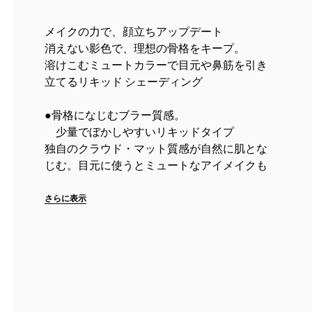
メイクの力で、顔立ちアップデート
消えない影色で、理想の骨格をキープ。
溶けこむミュートカラーで目元や鼻筋を引き
立てるリキッド シェーディング
●骨格になじむブラー質感。
少量でぼかしやすいリキッドタイプ
独自のクラウド・マット質感が自然に肌とな
じむ。目元に使うとミュートなアイメイクも
ぼやけず映える。鼻筋もクリアな印象へ。
さらに表示
●スムースで軽いリキッドがパウダリーに変
化。
心地...