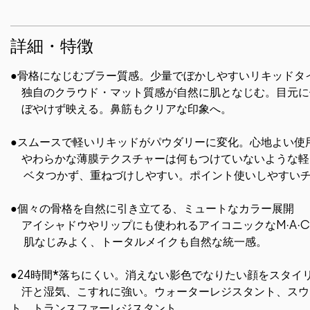
詳細・特徴
●骨格になじむブラー質感。少量でぼかしやすいリキッドタ
独自のクラウド・マット質感が自然に肌となじむ。目元に
ぼやけず映える。鼻筋もクリアな印象へ。
●スムースで軽いリキッドがパウダリーに変化。心地よ
やわらかな薄膜テクスチャーは何もつけていないような軽
ベタつかず、重ねづけしやすい。ポイント使いしやすいチ
●個々の骨格を自然に引き立てる、ミュートなカラー展開
アイシャドウやリップにも使われるアイコニックなM·A·
肌なじみよく、トータルメイクも自然な統一感。
●24時間*落ちにくい。消えない影色でなりたい顔をスタイ
汗と湿気、こすれに強い。ウォーターレジスタント、スウ
ト、トランスファーレジスタント。