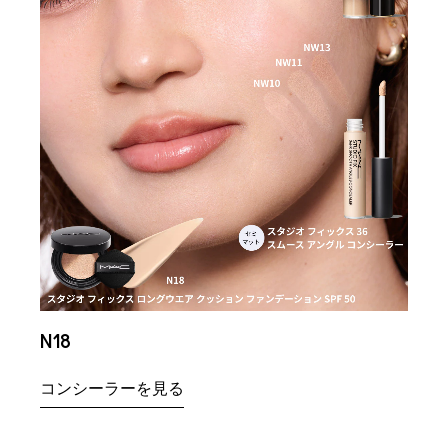
NC1
コン
N18
コンシーラーを見る