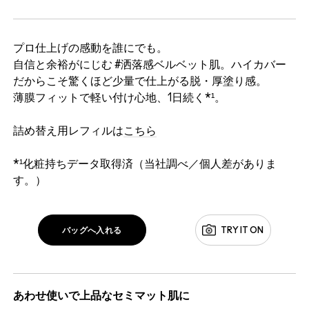
プロ仕上げの感動を誰にでも。
自信と余裕がにじむ #洒落感ベルベット肌。ハイカバー
だからこそ驚くほど少量で仕上がる脱・厚塗り感。
薄膜フィットで軽い付け心地、1日続く*¹。
詰め替え用レフィルは
こちら
*¹化粧持ちデータ取得済（当社調べ／個人差がありま
す。）
バッグへ入れる
TRY IT ON
あわせ使いで上品なセミマット肌に