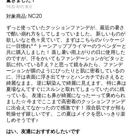
驚きました！
1年前
40代
東京
対象商品: NC20
ずっと使っていたクッションファンデが、最近の暑さ
で酷い崩れ方をしてしまっていました。 新しいものが
欲しいなと色々見ていて、まずはこちらのパッケージ
に一目惚れ^ ^ トーンアッププライマーのラベンダーと
共に購入しました！ 蒸し暑い雨上がりの日に使用した
のですが、汗をかいてもファンデーションがピタッと
肌に付いている⁉︎ え？と思って鏡をみたら、ファンデ
ーションが膜のようにぴったりと肌に密着しているの
に、汗は表面に浮き出てサッとハンカチでおさえると
綺麗なまま。 逆に馴染んで綺麗に見えます。 特に鼻は
夏場なんてすぐにスルンと取れてしまっていたのに残
っている。 友達にも鼻が綺麗になったーって褒められ
ました☆ 今までここまで高密着のクッションファンデ
に出会えてなかったので感激です！ 混合肌ですが頬も
乾燥せず嬉しいです。 この夏はメイクを思いっきり楽
しめそうです♪
はい、友達におすすめしたいです