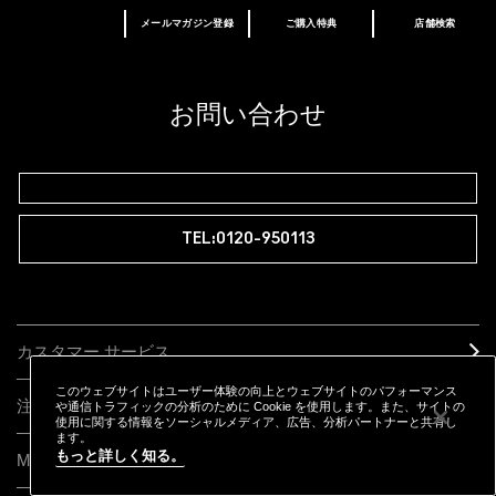
メールマガジン登録
ご購入特典
店舗検索
あなたはM･A･Cラバー ロイヤリティ プログ
ラム会員ですか？
登録後の初回購入時に10%OFF
お問い合わせ
M∙A∙Cラバー ロイヤリティ プログラム
TEL:0120-950113
カスタマー サービス
このウェブサイトはユーザー体験の向上とウェブサイトのパフォーマンス
注文状況を確認する
や通信トラフィックの分析のために Cookie を使用します。また、サイトの
使用に関する情報をソーシャルメディア、広告、分析パートナーと共有し
ます。
もっと詳しく知る。
M·A·C
について