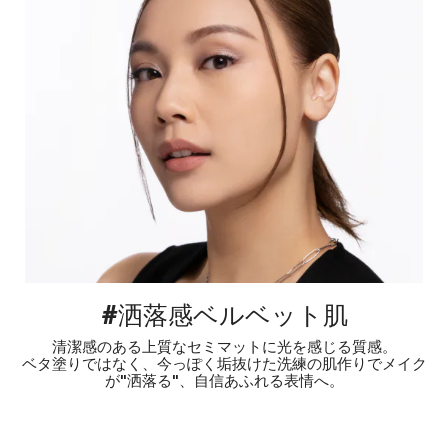
#洒落感ベルベット肌
清潔感のある上質なセミマットに光を感じる質感。
ベタ塗りではなく、今っぽく垢抜けた洗練の肌作りでメイク
が"洒落る"、自信あふれる表情へ。