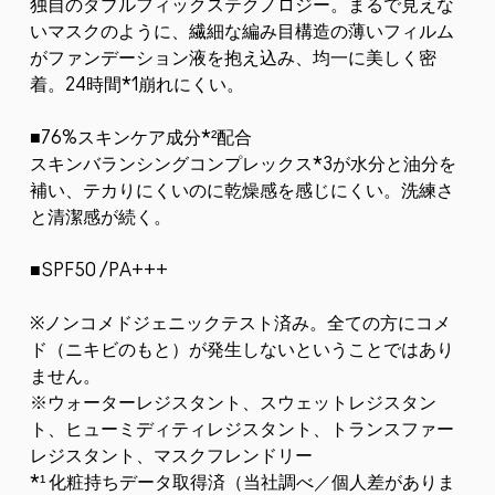
独自のダブルフィックステクノロジー。まるで見えな
いマスクのように、繊細な編み目構造の薄いフィルム
がファンデーション液を抱え込み、均一に美しく密
着。24時間*1崩れにくい。
■76%スキンケア成分*²配合
スキンバランシングコンプレックス*3が水分と油分を
補い、テカりにくいのに乾燥感を感じにくい。洗練さ
と清潔感が続く。
■SPF50 /PA+++
※ノンコメドジェニックテスト済み。全ての方にコメ
ド（ニキビのもと）が発生しないということではあり
ません。
※ウォーターレジスタント、スウェットレジスタン
ト、ヒューミディティレジスタント、トランスファー
レジスタント、マスクフレンドリー
*¹ 化粧持ちデータ取得済（当社調べ／個人差がありま