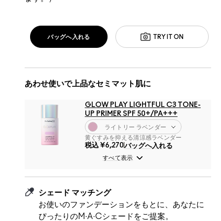
バッグへ入れる
TRY IT ON
あわせ使いで上品なセミマット肌に
GLOW PLAY LIGHTFUL C3 TONE-
UP PRIMER SPF 50+/PA+++
ライトリー ラベンダー
黄ぐすみを抑える清涼感ラベンダー
税込
¥6,270
バッグへ入れる
すべて表示
シェード マッチング
お使いのファンデーションをもとに、あなたに
ぴったりのM·A·Cシェードをご提案。