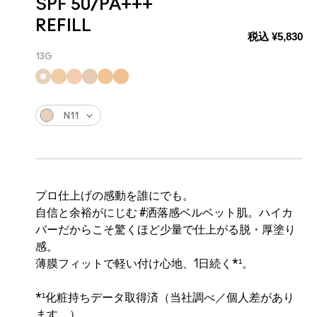
SPF 50/PA+++
REFILL
税込
¥5,830
13G
N11
プロ仕上げの感動を誰にでも。
自信と余裕がにじむ #洒落感ベルベット肌。ハイカ
バーだからこそ驚くほど少量で仕上がる脱・厚塗り
感。
薄膜フィットで軽い付け心地、1日続く*¹。
*¹化粧持ちデータ取得済（当社調べ／個人差があり
ます。）