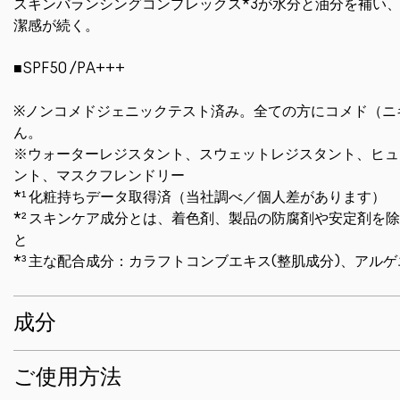
スキンバランシングコンプレックス*3が水分と油分を補い
潔感が続く。
■SPF50 /PA+++
※ノンコメドジェニックテスト済み。全ての方にコメド（ニ
ん。
※ウォーターレジスタント、スウェットレジスタント、ヒュ
ント、マスクフレンドリー
*¹ 化粧持ちデータ取得済（当社調べ／個人差があります）
*² スキンケア成分とは、着色剤、製品の防腐剤や安定剤を
と
*³ 主な配合成分：カラフトコンブエキス(整肌成分)、アル
成分
ご使用方法