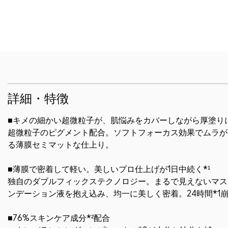
詳細・特徴
■キメの細かい超微粒子が、肌悩みをカバーしながら厚塗り
超微粒子のピグメント配合。ソフトフォーカス効果でムラが
る薄膜セミマットな仕上り。
■薄膜で密着して軽い。美しいプロ仕上げが1日中続く*¹
独自のダブルフィックステクノロジー。まるで見えないマス
ンデーション液を抱え込み、均一に美しく密着。24時間*1
■76%スキンケア成分*²配合