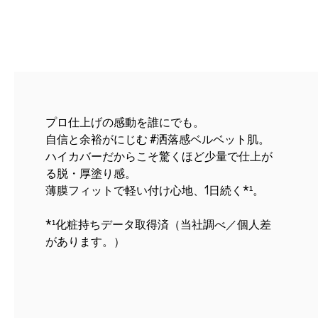
プロ仕上げの感動を誰にでも。
自信と余裕がにじむ #洒落感ベルベット肌。
ハイカバーだからこそ驚くほど少量で仕上が
る脱・厚塗り感。
薄膜フィットで軽い付け心地、1日続く*¹。
*¹化粧持ちデータ取得済（当社調べ／個人差
があります。）