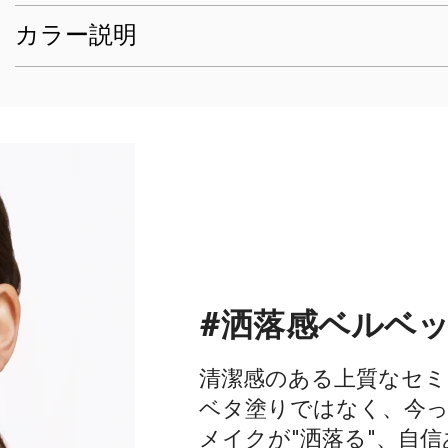
カラー説明
#洒落感ベルベ
清潔感のある上質なセミ
ベタ塗りではなく、今っ
メイクが"洒落る"、自