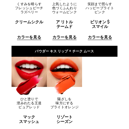
くすみを晴らす
上気したように
笑顔まで照らす
フレッシュピーチ
色づくふんわり
ハッピーブライト
ラズベリー
ウォームピンク
ピンク
クリームシクル
ア リトル
ビリオン $
テームド
スマイル
カラーを見る
カラーを見る
カラーを見る
パウダー キス リップ + チーク ムース
ひと塗りで
陽ざしを
澄みわたる王道
味方にする
ピュアレッド
ブライトオレンジ
マック
リゾート
スマッシュ
シーズン