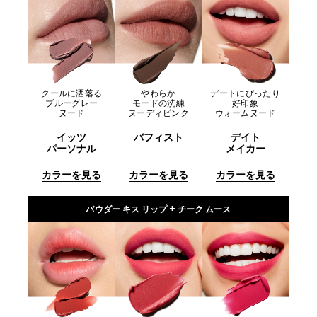
クールに洒落る
やわらか
デートにぴったり
ブルーグレー
モードの洗練
好印象
ヌード
ヌーディピンク
ウォームヌード
イッツ
バフィスト
デイト
パーソナル
メイカー
カラーを見る
カラーを見る
カラーを見る
パウダー キス リップ + チーク ムース