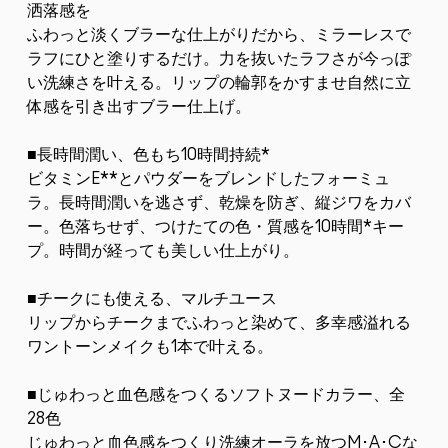
洒落感を
ふわっと淡くブラーな仕上がりだから、ミラーレスで
ラフにひと塗りするだけ。力を抜いたラフさが今っぽ
い洗練さを叶える。リップの輪郭をかすませ自然に立
体感を引き出すブラー仕上げ。
■長時間潤い、色もち10時間持続*
ビタミンE**とパウダーをブレンドしたフォーミュ
ラ。長時間潤いを逃さず、乾燥を防ぎ、縦ジワをカバ
ー。色落ちせず、つけたての色・質感を10時間*キー
プ。時間が経っても美しい仕上がり。
■チークにも使える、マルチユース
リップからチークまでふわっと染めて、多幸感溢れる
ワントーンメイクも1本で叶える。
■じゅわっと血色感をつくるソフトヌードカラー、全
28色
じゅわっと血色感をつくり洗練オーラを放つM･A･Cな