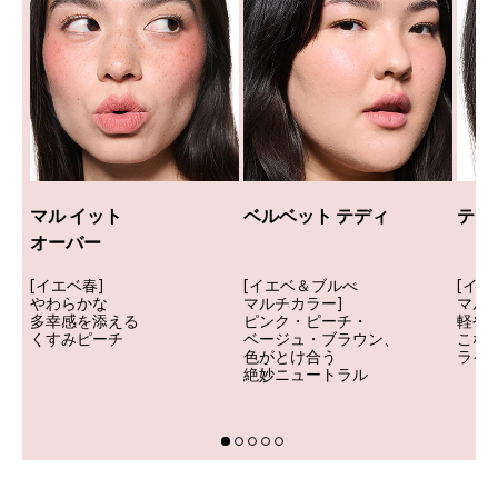
マル イット
ベルベット テディ
テイ
オーバー
[イエベ春]
[イエベ＆ブルべ
[イ
やわらかな
マルチカラー]
マル
多幸感を添える
ピンク・ピーチ・
軽や
くすみピーチ
ベージュ・ブラウン、
こな
色がとけ合う
ライ
絶妙ニュートラル