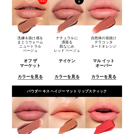
洗練＆抜け感を
ナチュラルに
自然体の垢抜け
まとうウォーム
洒落る
テラコッタ
ニュートラル
肌なじみ
ヌードオレンジ
ベージュ
レッド ベージュ
オフ ザ
テイケン
マル イット
マーケット
オーバー
カラーを見る
カラーを見る
カラーを見る
パウダー キス ヘイジー マット リップスティック