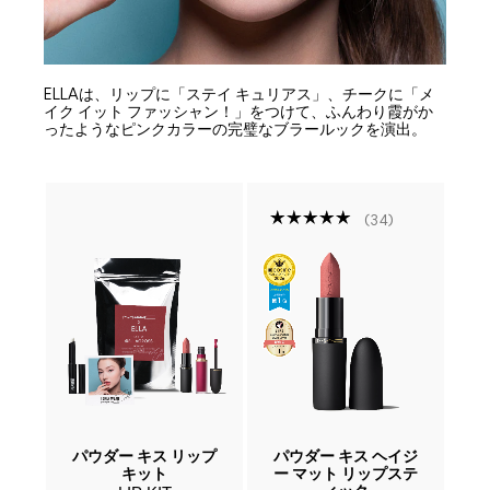
ELLAは、リップに「ステイ キュリアス」、チークに「メ
イク イット ファッシャン！」をつけて、ふんわり霞がか
ったようなピンクカラーの完璧なブラールックを演出。
34
ファ
パウダー キス リップ
パウダー キス ヘイジ
パ
プ
キット
ー マット リップステ