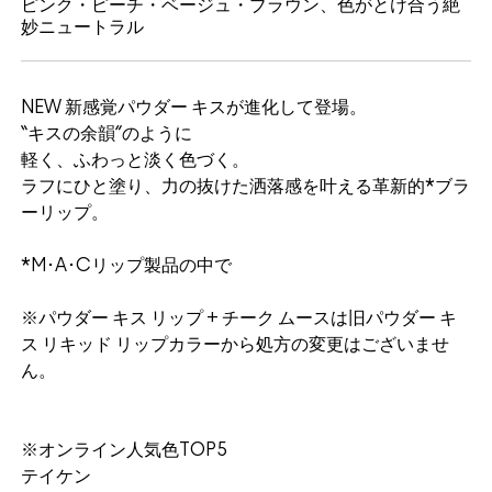
ピンク・ピーチ・ベージュ・ブラウン、色がとけ合う絶
妙ニュートラル
NEW 新感覚パウダー キスが進化して登場。
“キスの余韻”のように
軽く、ふわっと淡く色づく。
ラフにひと塗り、力の抜けた洒落感を叶える革新的*ブラ
ーリップ。
*M･A･Cリップ製品の中で
※パウダー キス リップ + チーク ムースは旧パウダー キ
ス リキッド リップカラーから処方の変更はございませ
ん。
※オンライン人気色TOP5
テイケン