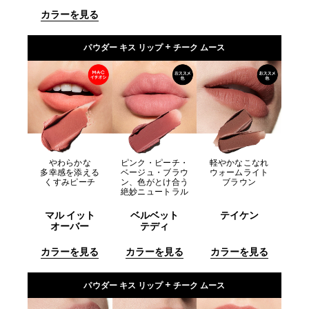
カラーを見る
パウダー キス リップ + チーク ムース
やわらかな
ピンク・ピーチ・
軽やかなこなれ
多幸感を添える
ベージュ・ブラウ
ウォームライト
くすみピーチ
ン、色がとけ合う
ブラウン
絶妙ニュートラル
マル イット
ベルベット
テイケン
オーバー
テディ
カラーを見る
カラーを見る
カラーを見る
パウダー キス リップ + チーク ムース