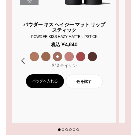
パウダー キス ヘイジー マット リップ
パ
スティック
POWDER KISS HAZY MATTE LIPSTICK
税込
¥4,840
912 テイケン
バッグへ入れる
色を試す