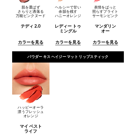
肌を選ばず
ヘルシーで甘い
表情をぱっと
さらりと洒落る
余韻を残す
照らすブライト
万能ピンクヌード
ハニーオレンジ
サーモンピンク
テディ 2.0
レディー トゥ
マンダリン
ミングル
オー
カラーを見る
カラーを見る
カラーを見る
パウダー キス ヘイジー マット リップスティック
ハッピーオーラ
漂うフレッシュ
オレンジ
マイ ベスト
ライフ