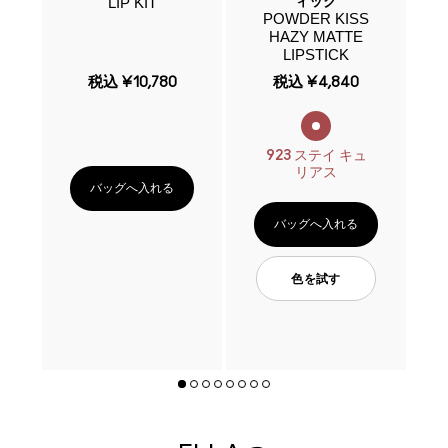
LIP KIT
P
ィック
W
POWDER KISS
+
IP
HAZY MATTE
L
LIPSTICK
税込
¥10,780
税込
¥4,840
923 ステイ キュ
リアス
バッグへ入れる
バッグへ入れる
色を試す