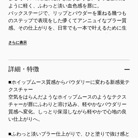
ように軽く、ふわっと淡い血色感を唇に。
バックステージで、リップとパウダーを重ねる幾つも
のステップで表現をした儚くてアンニュイなブラー質
感。その仕上がりを、日常でも一本で叶えるために生
まれたツヤでもない、マットでもないリップカテゴリ
ーの概念を超えた革新的...
さらに表示
詳細・特徴
■ホイップムース質感からパウダリーに変わる新感覚テ
クスチャー
空気をはらんだようなホイップムースのようなテクス
チャーが唇にふわりと溶け込み、軽やかなパウダリー
質感へ変化。しっとり保湿しながら軽やかで心地の良
い仕上がりへ。
■ふわっと淡いブラー仕上がりで、ひと塗りで抜け感と