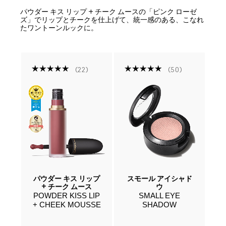
パウダー キス リップ + チーク ムースの「ピンク ローゼ
ズ」でリップとチークを仕上げて、統一感のある、こなれ
たワントーンルックに。
22
50
ファ
パウダー キス リップ
スモール アイシャド
プ
+ チーク ムース
ウ
POWDER KISS LIP
SMALL EYE
W
+ CHEEK MOUSSE
SHADOW
IP
L