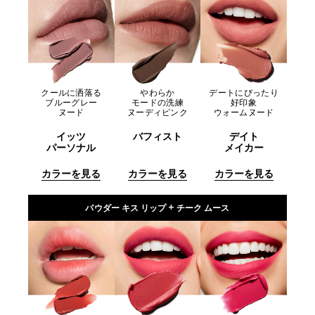
クールに洒落る
やわらか
デートにぴったり
ブルーグレー
モードの洗練
好印象
ヌード
ヌーディピンク
ウォームヌード
イッツ
バフィスト
デイト
パーソナル
メイカー
カラーを見る
カラーを見る
カラーを見る
パウダー キス リップ + チーク ムース