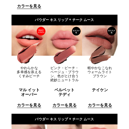
カラーを見る
パウダー キス リップ + チーク ムース
やわらかな
ピンク・ピーチ・
軽やかなこなれ
多幸感を添える
ベージュ・ブラウ
ウォームライト
くすみピーチ
ン、色がとけ合う
ブラウン
絶妙ニュートラル
マル イット
ベルベット
テイケン
オーバー
テディ
カラーを見る
カラーを見る
カラーを見る
パウダー キス リップ + チーク ムース