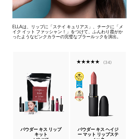
ELLAは、リップに「ステイ キュリアス」、チークに「メ
イク イット ファッシャン！」をつけて、ふんわり霞がか
ったようなピンクカラーの完璧なブラールックを演出。
34
ファ
パウダー キス リップ
パウダー キス ヘイジ
パ
プ
キット
ー マット リップステ