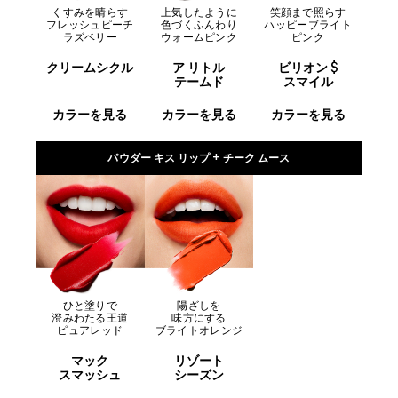
くすみを晴らす
上気したように
笑顔まで照らす
フレッシュピーチ
色づくふんわり
ハッピーブライト
ラズベリー
ウォームピンク
ピンク
クリームシクル
ア リトル
ビリオン $
テームド
スマイル
カラーを見る
カラーを見る
カラーを見る
パウダー キス リップ + チーク ムース
ひと塗りで
陽ざしを
澄みわたる王道
味方にする
ピュアレッド
ブライトオレンジ
マック
リゾート
スマッシュ
シーズン