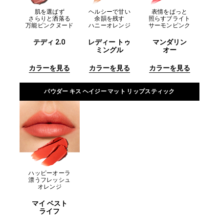
肌を選ばず
ヘルシーで甘い
表情をぱっと
さらりと洒落る
余韻を残す
照らすブライト
万能ピンクヌード
ハニーオレンジ
サーモンピンク
テディ 2.0
レディー トゥ
マンダリン
ミングル
オー
カラーを見る
カラーを見る
カラーを見る
パウダー キス ヘイジー マット リップスティック
ハッピーオーラ
漂うフレッシュ
オレンジ
マイ ベスト
ライフ