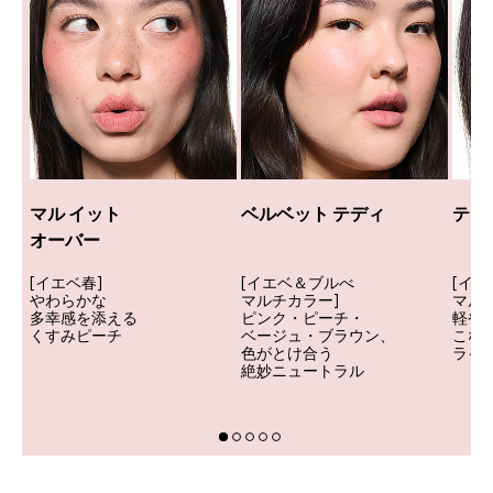
マル イット
ベルベット テディ
テイ
オーバー
[イエベ春]
[イエベ＆ブルべ
[イ
やわらかな
マルチカラー]
マル
多幸感を添える
ピンク・ピーチ・
軽や
くすみピーチ
ベージュ・ブラウン、
こな
色がとけ合う
ライ
絶妙ニュートラル