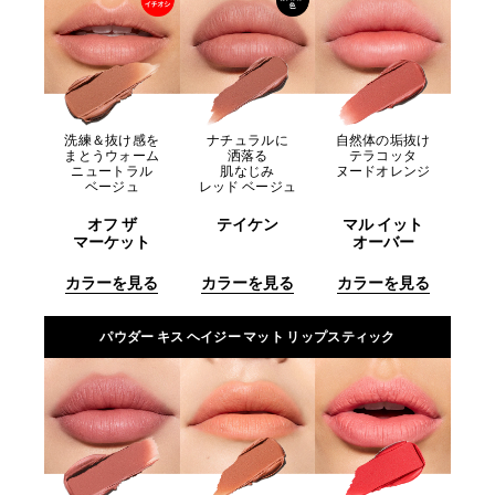
洗練＆抜け感を
ナチュラルに
自然体の垢抜け
まとうウォーム
洒落る
テラコッタ
ニュートラル
肌なじみ
ヌードオレンジ
ベージュ
レッド ベージュ
オフ ザ
テイケン
マル イット
マーケット
オーバー
カラーを見る
カラーを見る
カラーを見る
パウダー キス ヘイジー マット リップスティック