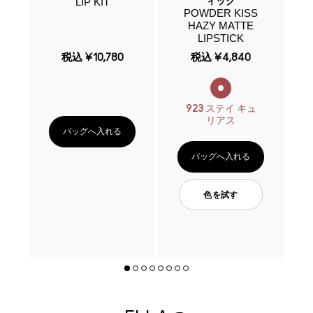
LIP KIT
P
ィック
W
POWDER KISS
+
IP
HAZY MATTE
L
LIPSTICK
税込
¥10,780
税込
¥4,840
923 ステイ キュ
リアス
バッグへ入れる
バッグへ入れる
色を試す