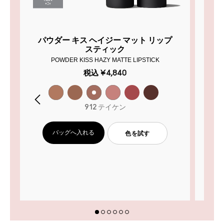
パウダー キス ヘイジー マット リップ
パ
スティック
POWDER KISS HAZY MATTE LIPSTICK
税込
¥4,840
912 テイケン
バッグへ入れる
色を試す