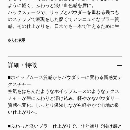
ように軽く、ふわっと淡い血色感を唇に。
バックステージで、リップとパウダーを重ねる幾つも
のステップで表現をした儚くてアンニュイなブラー質
感。その仕上がりを、日常でも一本で叶えるために生
まれたツヤでもない、マットでもないリップカテゴリ
ーの概念を超えた革新的...
さらに表示
詳細・特徴
■ホイップムース質感からパウダリーに変わる新感覚テ
クスチャー
空気をはらんだようなホイップムースのようなテクス
チャーが唇にふわりと溶け込み、軽やかなパウダリー
質感へ変化。しっとり保湿しながら軽やかで心地の良
い仕上がりへ。
■ふわっと淡いブラー仕上がりで、ひと塗りで抜け感と