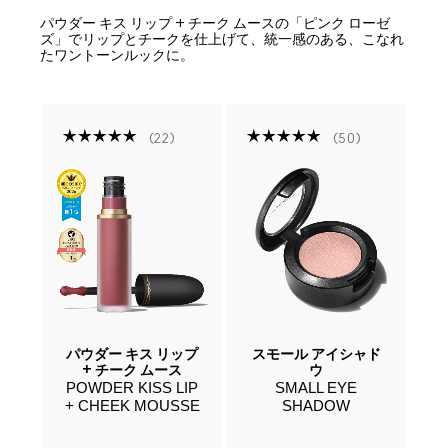
パウダー キス リップ + チーク ムースの「ピンク ローゼ
ズ」でリップとチークを仕上げて、統一感のある、こなれ
たワントーンルックに。
22
50
ファ
パウダー キス リップ
スモール アイシャド
プ
+ チーク ムース
ウ
POWDER KISS LIP
SMALL EYE
W
+ CHEEK MOUSSE
SHADOW
IP
L