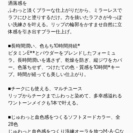
洒落感を
ふわっと淡くブラーな仕上がりだから、ミラーレスで
ラフにひと塗りするだけ。力を抜いたラフさが今っぽ
い洗練さを叶える。リップの輪郭をかすませ自然に立
体感を引き出すブラー仕上げ。
■長時間潤い、色もち10時間持続*
ビタミンE**とパウダーをブレンドしたフォーミュ
ラ。長時間潤いを逃さず、乾燥を防ぎ、縦ジワをカバ
ー。色落ちせず、つけたての色・質感を10時間*キー
プ。時間が経っても美しい仕上がり。
■チークにも使える、マルチユース
リップからチークまでふわっと染めて、多幸感溢れる
ワントーンメイクも1本で叶える。
■じゅわっと血色感をつくるソフトヌードカラー、全
28色
じゅわっと血色感をつくり洗練オーラを放つM･A･Cな