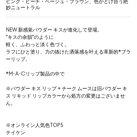
ピンク・ピーチ・ベージュ・ブラウン、色がとけ合う絶
妙ニュートラル
NEW 新感覚パウダー キスが進化して登場。
“キスの余韻”のように
軽く、ふわっと淡く色づく。
ラフにひと塗り、力の抜けた洒落感を叶える革新的*ブラ
ーリップ。
*M･A･Cリップ製品の中で
※パウダー キス リップ + チーク ムースは旧パウダー キ
ス リキッド リップカラーから処方の変更はございませ
ん。
※オンライン人気色TOP5
テイケン