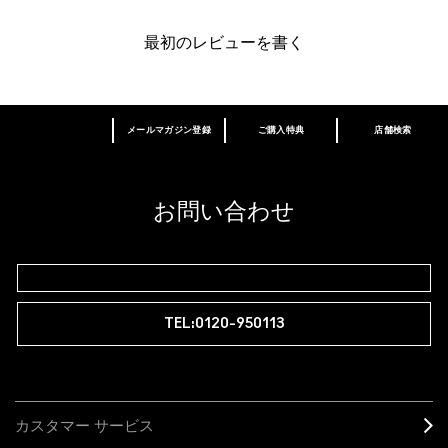
最初のレビューを書く
メールマガジン登録
ご購入特典
店舗検索
あなたはM･A･Cラバー ロイヤリティ プログ
ラム会員ですか？
登録後の初回購入時に10%OFF
お問い合わせ
M∙A∙Cラバー ロイヤリティ プログラム
TEL:0120-950113
カスタマー サービス