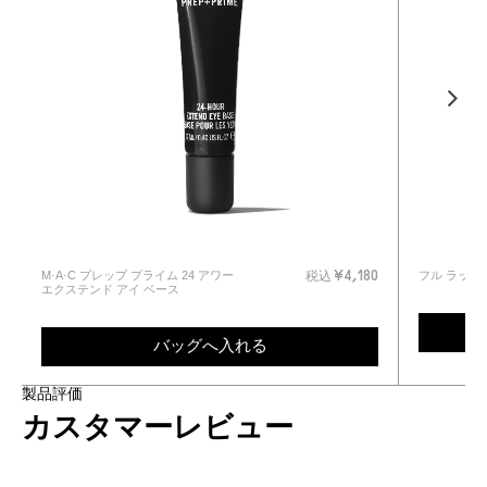
M·A·C プレップ プライム 24 アワー
フル ラッシ
税込
¥4,180
エクステンド アイ ベース
バッグへ入れる
製品評価
カスタマーレビュー